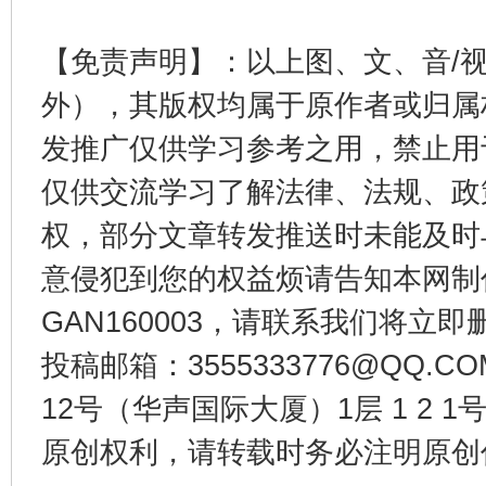
【免责声明】：以上图、文、音/
外），其版权均属于原作者或归属
东山县通报“牛蛙产品抗生素超标问题”
法
发推广仅供学习参考之用，禁止用
仅供交流学习了解法律、法规、政
权，部分文章转发推送时未能及时
意侵犯到您的权益烦请告知本网制作采编
GAN160003，请联系我们将立即删
投稿邮箱：3555333776@QQ
12号（华声国际大厦）1层 1 2
千年窑火 生生不息
一
原创权利，请转载时务必注明原创作