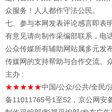
“蜀中异人”王建安的艺术幻境
众服务！人人都作守法公民。
七、参与本网发表评论感言即表明
有意见请向制作采编部联系，电话：0
公众传媒所有辅助网站属多元发
传媒网的支持帮助与合作交流。
完善运行机制助力责任有效落实
一纸欠条
主办 :
★★★★★
中国/公众/公共/全民/
备11011765号1至52，京公网安备：