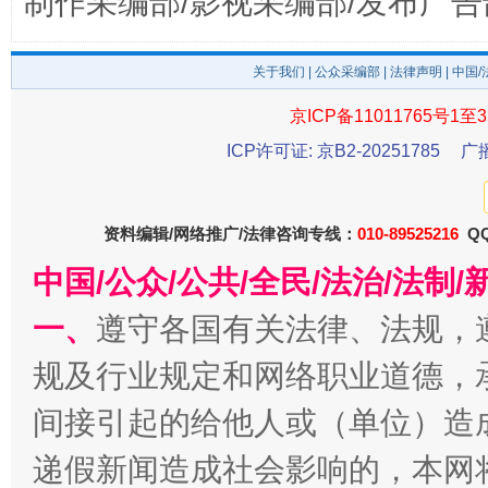
制作采编部/影视采编部/发布广告
关于我们
|
公众采编部
|
法律声明
| 中国
东山县通报“牛蛙产品抗生素超标问题”
法
京ICP备11011765号1至3
ICP许可证: 京B2-20251785
广
资料编辑/网络推广/法律咨询专线：
010-89525216
QQ
中国/公众/公共/全民/法治/法
一、
遵守各国有关法律、法规，
规及行业规定和网络职业道德，
千年窑火 生生不息
一
间接引起的给他人或（单位）造
递假新闻造成社会影响的，本网