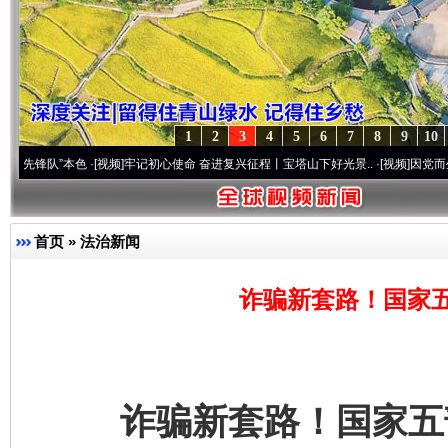
1
2
3
4
5
6
7
8
9
10
本色
·[视频]
牢记初心使命 奋进复兴征程丨宝塔山下好光景..
·[视频]
因党而生 为党而战—
首页
»
法治新闻
诈骗新套路！国家
诈骗新套路！国家五部