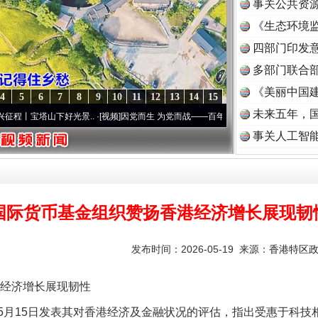
事关公共资
《生态环境监
读
四部门印发
多部门联合部
《美丽中国建
4
5
6
7
8
9
10
11
12
13
14
15
未来五年，
山下好光景..
·[视频]
因党而生 为党而战——百年“纪”事⑧加强纪律..
·[视频]
牢记初心使命
事关人工智
国际货币基金组织赞扬香港经济增长展现韧
发布时间：2026-05-19 来源：
香港特区
经济增长展现韧性
15日发表其对香港经济及金融状况的评估，指出受惠于科技