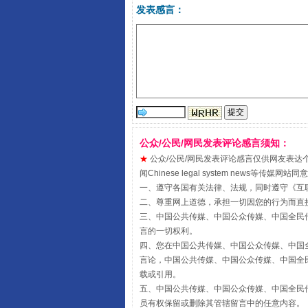
发表感言：
受贿1.44亿！段成刚被判无期
公众/公民/网民发表评论感言须知：
★
公众/公民/网民发表评论感言仅供网友表达个人看法
闻Chinese legal system new
一、遵守各国有关法律、法规，同时遵守《
互
二、尊重网上道德，承担一切因您的行为而直
三、中国公共传媒、中国公众传媒、中国全民传媒China 
言的一切权利。
四、您在中国公共传媒、中国公众传媒、中国全民传媒Chin
言论，中国公共传媒、中国公众传媒、中国全民传媒China
载或引用。
全民健身五年计划来了！等你上
五、中国公共传媒、中国公众传媒、中国全民传媒China 
员有权保留或删除其管辖留言中的任意内容。