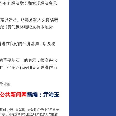
行有利经济增长和实现经济多元
需求强劲、访港旅客人次持续增
的消费气氛将继续支持本地需
香港在良好的经济基调，以及稳
的重要基石。他表示，很高兴代
让核能赋能千行百业
时，他感谢代表团肯定香港作为
行讨论。
公共新闻网
摘编
：
亓淦玉
重原创，也注重分享。转发推广仅供学习参考
产权，部分文章转发推送时未能及时与原作