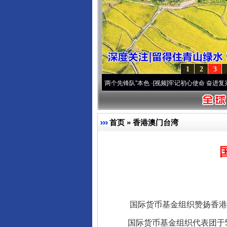
1
2
3
改变雪域高原..
·[视频]
永葆“两个先锋队”本色
·[视频]
牢记初心使命 奋进复兴征程丨宝塔
首页
»
香港澳门台湾
国际货币基金组织赞扬香港
国际货币基金组织代表团于5月