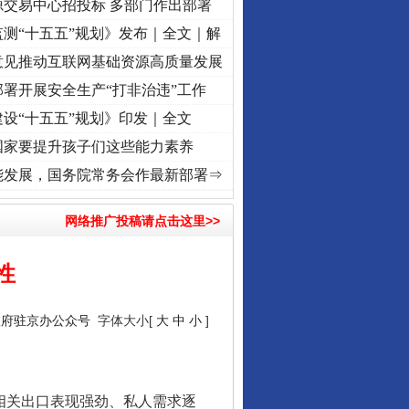
源交易中心招投标 多部门作出部署
测“十五五”规划》发布｜全文｜解
意见推动互联网基础资源高质量发展
署开展安全生产“打非治违”工作
设“十五五”规划》印发｜全文
国家要提升孩子们这些能力素养
 奋进复兴征程丨“转折之城”激荡..
·[视频]
牢记初心使命 奋进复兴征程丨红船起航处 潮
能发展，国务院常务会作最新部署⇒
网络推广投稿请点击这里>>
性
政府驻京办公众号
字体大小[
大
中
小
]
相关出口表现强劲、私人需求逐