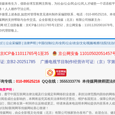
媒体有生力，借助全球互联网主阵地，为社会/公众/民众/公民人才铺垫一个话语权平
务！人人都作守法公民。
接受上述条款,如您对管理有意见请向制作采编部联系，电话：010-89525216。
媒网的支持帮助与合作交流。众全影视文化传媒（北京）有限公司独家主办 :
网 经工信部备案：京ICP备11011765号1至52，京公网安备：11011202001678号
部/代理部敬上。
我们
|
公众采编部
|
法律声明
| 中国/法制/公共/全民/公众/农业/文化/视频/检察/法院/法治
京ICP备11011765号1至35
京公网安备 11010502051457
规模最大的光氢储一体化项目
证: 京B2-20251785
广播电视节目制作经营许可证:（京）字第3
咨询专线：
010-89525216
QQ在线：3555333776 本传媒网律师团
和免责声明：
德，遵守中国互联网法律法规及行业规定和网络职业道德，承担法律范围内因你的网络
新闻造成社会影响的，本网将追究其相关法律和经济责任。维护各国宪法，保障公民的
我们，我们将在第一时间作出反映或更正。特请来函来电说明本网站提供内容系本人或
治/法制/新闻网等传媒网站衷心致谢！
新闻网等传媒网站，由众全影视文化传媒（北京）有限公司独家协办发布广告。欢迎合法、