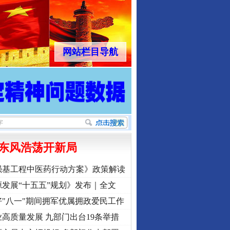
网站栏目导航
东风浩荡开新局
强基工程中医药行动方案》政策解读
发展“十五五”规划》发布｜全文
"八一"期间拥军优属拥政爱民工作
高质量发展 九部门出台19条举措