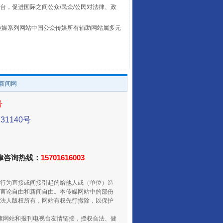
台，促进国际之间公众/民众/公民对法律、政
本传媒系列网站中国公众传媒所有辅助网站属多元
。
/新闻网
号
走走走！国家喊你健身啦
1140号
法律咨询热线：
15701616003
行为直接或间接引起的给他人或（单位）造
言论自由和新闻自由。本传媒网站中的部份
法人版权所有，网站有权先行撤除，以保护
健康网站和报刊电视台友情链接，授权合法、健