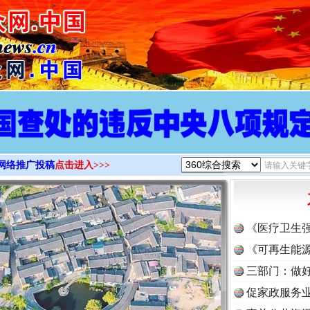
>
网络推广投稿
点击进入>>>
《医疗卫生
《可再生能源
三部门：做好
促家政服务业