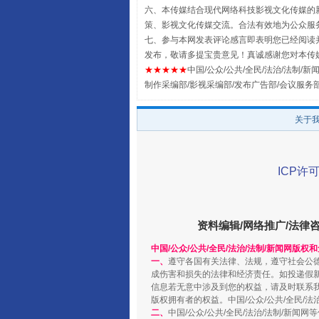
六、本传媒结合现代网络科技影视文化传媒的新
策、影视文化传媒交流。合法有效地为公众服
七、参与本网发表评论感言即表明您已经阅读并
发布，敬请多提宝贵意见！真诚感谢您对本传
★★★★★
中国/公众/公共/全民/法治/法制/新闻
制作采编部/影视采编部/发布广告部/会议服务
关于
阿坝州三大球赛在茂县开幕
ICP许可
资料编辑/网络推广/法律
中国/公众/公共/全民/法治/法制/新闻网版权
一、
遵守各国有关法律、法规，遵守社会公
成伤害和损失的法律和经济责任。如投递假
信息若无意中涉及到您的权益，请及时联系
版权拥有者的权益。中国/公众/公共/全民/法
二、
中国/公众/公共/全民/法治/法制/