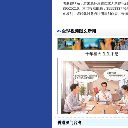
者取得联系，若来源标注错误或无意侵犯到您的
89525216。本网投稿邮箱：355533
创权利，请转载时务必注明原创作者、来源：
千年窑火 生生不息
全球视频图文新闻
揭开“小金库”的免责幌子
香港澳门台湾