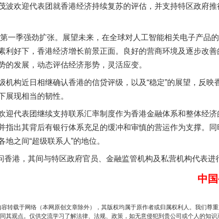
波欢迎代表团就香港经济持续复苏的评估，并支持特区政府推
第一季强劲扩张。展望未来，在全球对人工智能相关电子产品的
素利好下，香港经济增长前景正面。良好的营商环境及逐步改善
势的发展，动态评估经济形势，灵活应变。
构近日相继确认香港的信贷评级，以及“稳定”的展望，反映
下展现相当的韧性。
迎代表团继续支持联系汇率制度作为香港金融体系和整体经济
题”
法徽映军营 权益有保障
并指出其背后有银行体系充足的缓冲和审慎的营运作为支撑。同
各地之间“超级联系人”的地位。
问香港，其间与特区政府官员、金融监管机构及私营机构代表进
中国
内容转载于网络（本网原创文章除外），其版权均属于原作者或归属权利人。我们尊
同其观点。仅供交流学习了解法律、法规、政策，如无意侵犯到贵公司或个人的知识