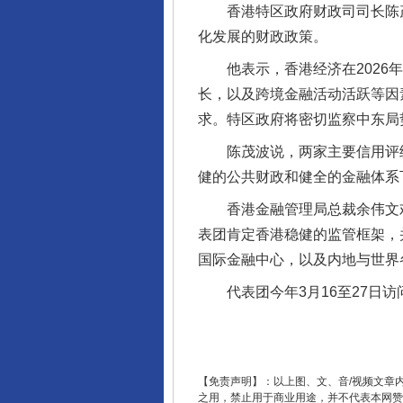
香港特区政府财政司司长陈茂
化发展的财政政策。
他表示，香港经济在2026年
长，以及跨境金融活动活跃等因
求。特区政府将密切监察中东局
陈茂波说，两家主要信用评级机
健的公共财政和健全的金融体系
香港金融管理局总裁余伟文欢
东山县通报“牛蛙产品抗生素超标问
表团肯定香港稳健的监管框架，
国际金融中心，以及内地与世界
代表团今年3月16至27日访
【免责声明】：以上图、文、音/视频文章
之用，禁止用于商业用途，并不代表本网赞