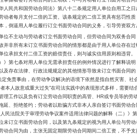
华人民共和国劳动合同法》第八十二条规定用人单位自用工之日
劳动者每月支付二倍的工资。该条规定的二倍工资具有惩罚性质
本，倒逼用人单位履行订立书面劳动合同的义务，引导劳资双方从“
位不主动与劳动者订立书面劳动合同，但劳动合同为双务合同
故并非所有未订立书面劳动合同的情形都是由于用人单位存在过
单位承担支付二倍工资的赔偿责任，则与诚实信用原则相违背。
）》第七条对用人单位无需承担责任的例外情况进行了解释说明
以及存在法律、行政法规规定的其他情形导致未订立书面合同的
的法定免责事由，在劳动争议解决的语境下依然是指自然灾害、社
动者本人故意或重大过失”在司法实践中的表现形式多样，需要结
管理工作以及负有订立劳动合同职责的高管、HR或专员等的劳
拖延、拒绝签约；劳动者以欺骗方式非本人亲自签订书面劳动合
高人民法院关于审理劳动争议案件适用法律问题的解释（二）》
位未订立书面劳动合同，以及第九条规定的视为用人单位与劳动
劳动合同为由，主张无固定期限劳动合同期间二倍工资，不予支