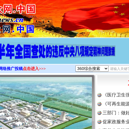
>
网络推广投稿
点击进入>>>
《医疗卫生
《可再生能源
三部门：做好
促家政服务业