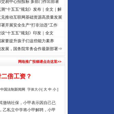
源交易中心招投标 多部门作出部署
测“十五五”规划》发布｜全文｜解
意见推动互联网基础资源高质量发展
署开展安全生产“打非治违”工作
设“十五五”规划》印发｜全文
国家要提升孩子们这些能力素养
牢记初心使命 奋进复兴征程丨“转折之城”激荡..
·[视频]
牢记初心使命 奋进复兴征程丨红
能发展，国务院常务会作最新部署⇒
网络推广投稿请点击这里>>
付二倍工资？
：
中国法制新闻网
字体大小[
大
中
小
]
其缴纳社保，小甲表示因自己已
日，乙私立中学将小甲解聘，小甲