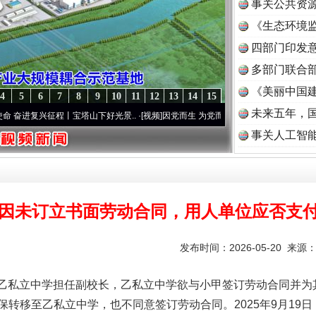
事关公共资
《生态环境监
读
四部门印发
多部门联合部
《美丽中国建
4
5
6
7
8
9
10
11
12
13
14
15
未来五年，
征程丨宝塔山下好光景..
·[视频]
因党而生 为党而战——百年“纪”事⑧加强纪律..
·[视频]
事关人工智
因未订立书面劳动合同，用人单位应否支
发布时间：2026-05-20 来源
职乙私立中学担任副校长，乙私立中学欲与小甲签订劳动合同并为
转移至乙私立中学，也不同意签订劳动合同。2025年9月19