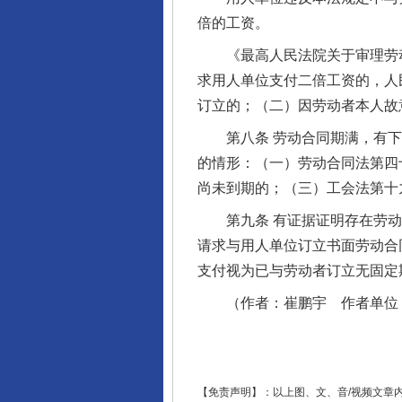
倍的工资。
《最高人民法院关于审理劳动
求用人单位支付二倍工资的，人
完善运行机制助力责任有效落
订立的；（二）因劳动者本人故
第八条 劳动合同期满，有下
的情形：（一）劳动合同法第四
尚未到期的；（三）工会法第十
第九条 有证据证明存在劳动合
请求与用人单位订立书面劳动合
支付视为已与劳动者订立无固定
（作者：崔鹏宇 作者单位：
东山县通报“牛蛙产品抗生素超标问
【免责声明】：以上图、文、音/视频文章