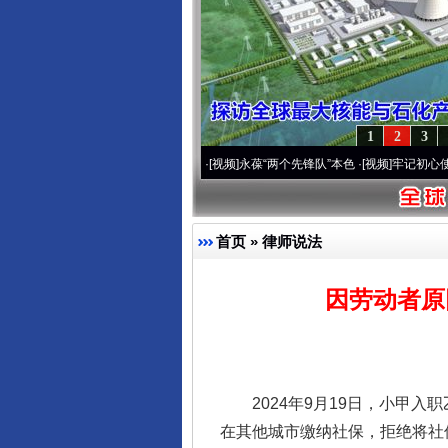
1
2
3
0周年 深刻改变雪域高原..
·[视频]
永葆“两个先锋队”本色
·[视频]
牢记初心使命 奋进复兴
首页
»
律师说法
因劳动者原
2024年9月19日，小甲入
在其他城市缴纳社保，拒绝将社保