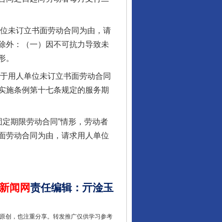
位未订立书面劳动合同为由，请
除外：（一）因不可抗力导致未
行业协会接连发公告
形。
于用人单位未订立书面劳动合同
实施条例第十七条规定的服务期
定期限劳动合同”情形，劳动者
面劳动合同为由，请求用人单位
新闻网
让核能赋能千行百业
责任编辑
：
亓淦玉
重原创，也注重分享。转发推广仅供学习参考