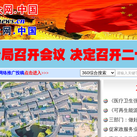
>
网络推广投稿
点击进入>>>
《医疗卫生
《可再生能源
三部门：做好
促家政服务业