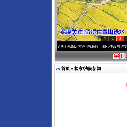
1
2
3
变雪域高原..
·[视频]
永葆“两个先锋队”本色
·[视频]
牢记初心使命 奋进复兴征程丨宝塔山
首页
»
检察/法院新闻