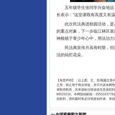
五年级学生张同学兴奋地说：“
长表示：“这堂课既有高度又有
此次民法典进校园活动，是基层
的重点对象，下一步临江林区基
东山县通报“牛蛙产品抗生素超标问
神根植于青少年心中，用法治力
民法典宣传月虽有时限，但法
法的灿烂花朵。
【免责声明】：以上图、文、音/视频文章
之用，禁止用于商业用途，并不代表本网赞
者取得联系，若来源标注错误或无意侵犯到您的
89525216。本网投稿邮箱：355533
创权利，请转载时务必注明原创作者、来源：
千年窑火 生生不息
全球视频图文新闻