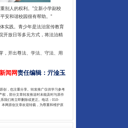
重别人的权利。”立新小学副校
平安和谐校园很有帮助。”
具体实践。青少年是法治宣传教育
院开放日等多元方式，将法治精
让核能赋能千行百业
芽，开出尊法、学法、守法、用
新闻网
责任编辑
：
亓淦玉
重原创，也注重分享。转发推广仅供学习参考
产权，部分文章转发推送时未能及时与原作
联系我们将立即删除或更正。电话：010-
2 1号。本网原创文章欢迎转载，为尊重和维护原
从数据变化看反腐深化