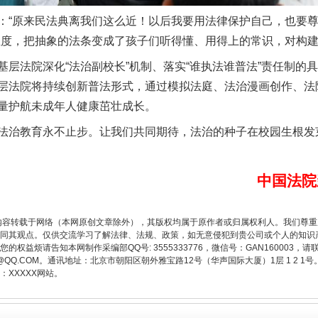
原来民法典离我们这么近！以后我要用法律保护自己，也要尊
温度，把抽象的法条变成了孩子们听得懂、用得上的常识，对构建
法院深化“法治副校长”机制、落实“谁执法谁普法”责任制的
层法院将持续创新普法形式，通过模拟法庭、法治漫画创作、法
题”
法徽映军营 权益有保障
量护航未成年人健康茁壮成长。
治教育永不止步。让我们共同期待，法治的种子在校园生根发
中国法院
内容转载于网络（本网原创文章除外），其版权均属于原作者或归属权利人。我们尊
同其观点。仅供交流学习了解法律、法规、政策，如无意侵犯到贵公司或个人的知识
权益烦请告知本网制作采编部QQ号: 3555333776，微信号：GAN160003，请
3776@QQ.COM。通讯地址：北京市朝阳区朝外雅宝路12号（华声国际大厦）1层 1 
XXXXX网站。
一批国家标准开始实施