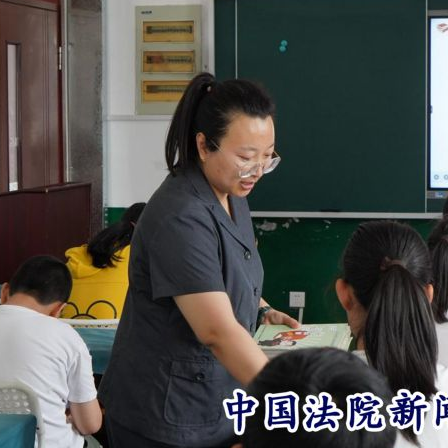
实
一纸欠条伤亲情 巡回调解促和解..