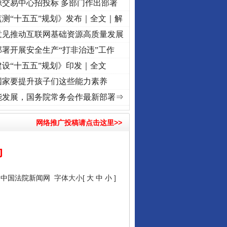
源交易中心招投标 多部门作出部署
测“十五五”规划》发布｜全文｜解
意见推动互联网基础资源高质量发展
署开展安全生产“打非治违”工作
设“十五五”规划》印发｜全文
国家要提升孩子们这些能力素养
 奋进复兴征程丨“转折之城”激荡..
·[视频]
牢记初心使命 奋进复兴征程丨红船起航处 潮起
能发展，国务院常务会作最新部署⇒
网络推广投稿请点击这里>>
动
：
中国法院新闻网
字体大小[
大
中
小
]