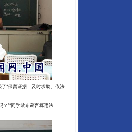
了“保留证据、及时求助、依法
？”“同学散布谣言算违法