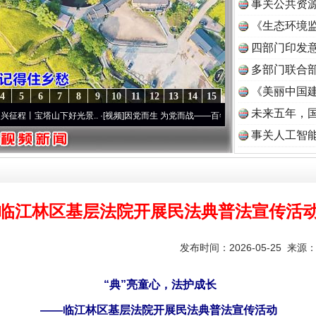
事关公共资
《生态环境监
读
四部门印发
多部门联合部
《美丽中国建
4
5
6
7
8
9
10
11
12
13
14
15
未来五年，
下好光景..
·[视频]
因党而生 为党而战——百年“纪”事⑧加强纪律..
·[视频]
牢记初心使命
事关人工智
临江林区基层法院开展民法典普法宣传活
发布时间：2026-05-25 来源
“典”亮童心，法护成长
——临江林区基层法院开展民法典普法宣传活动