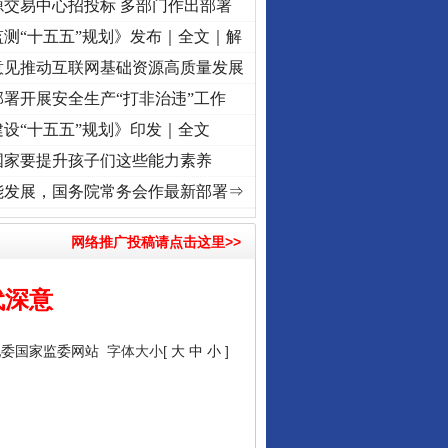
源交易中心招投标 多部门作出部署
测“十五五”规划》发布｜全文｜解
意见推动互联网基础资源高质量发展
署开展安全生产“打非治违”工作
设“十五五”规划》印发｜全文
国家要提升孩子们这些能力素养
牢记初心使命 奋进复兴征程丨“转折之城”激荡..
·[视频]
牢记初心使命 奋进复兴征程丨红船
能发展，国务院常务会作最新部署⇒
网络推广投稿请点击这里>>
代深意
纪委国家监委网站
字体大小[
大
中
小
]