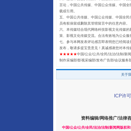
言论，中国公共传媒、中国公众传媒、中国全民传媒China
载或引用。
五、中国公共传媒、中国公众传媒、中国全民传媒China 
员有权保留或删除其管辖留言中的任意内容。
六、本传媒结合现代网络科技影视文化传媒的新
策、影视文化传媒交流。合法有效地为公众服
七、参与本网发表评论感言即表明您已经阅读并
全民健身五年计划来了！等你上
发布，敬请多提宝贵意见！真诚感谢您对本传
★★★★★
中国/公众/公共/全民/法治/法制/新闻
制作采编部/影视采编部/发布广告部/会议服务
关于
ICP许可
资料编辑/网络推广/法律
阿坝州三大球赛在茂县开幕
中国/公众/公共/全民/法治/法制/新闻网版权