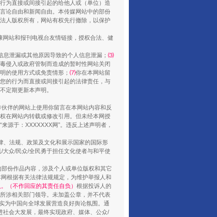
行为直接或间接引起的给他人或（单位）造
言论自由和新闻自由。本传媒网站中的部份
法人版权所有，网站有权先行撤除，以保护
健康网站和报刊电视台友情链接，授权合法、健
信息泄漏或其他原因导致的个人信息泄漏；
⑶
毒侵入或政府管制而造成的暂时性网站关闭
明的使用方式或免责情形；
⑺
你在本网站留
您的行为而直接或间接引起的法律责任，与
将不定期更新本声明。
合作伙伴的网站上使用你留言在本网站内容和反
山西：不断增强治理腐败综合效能
权在网站内转载或修改引用。但未经本网授
源于：XXXXXXX网”。违反上述声明者，
法律、法规、政策及文化和展示国家的国际形
大众/民众/全民勇于担任文化使者与和平使
的部份作品内容，涉及个人或单位版权和其它
本网根据有关法律法规规定，为维护举报人和
认。（不作回应的其责任自负）
根据投诉人的
至所涉相关部门领导。未加盖公章，并不代表
督，实为中国向全球发展营造良好舆论氛围。通
促进社会大发展，最终实现政府、媒体、公众/