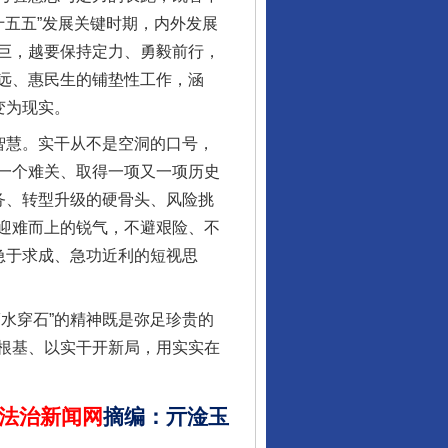
十五五”发展关键时期，内外发展
巨，越要保持定力、勇毅前行，
远、惠民生的铺垫性工作，涵
变为现实。
智慧。实干从不是空洞的口号，
行业协会接连发公告
一个难关、取得一项又一项历史
务、转型升级的硬骨头、风险挑
迎难而上的锐气，不避艰险、不
急于求成、急功近利的短视思
水穿石”的精神既是弥足珍贵的
根基、以实干开新局，用实实在
法治新闻网
摘编
：
亓淦玉
让核能赋能千行百业