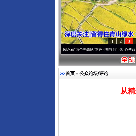
1
2
3
周年 深刻改变雪域高原..
·[视频]
永葆“两个先锋队”本色
·[视频]
牢记初心使命 奋进复兴征
首页
»
公众论坛/评论
从精