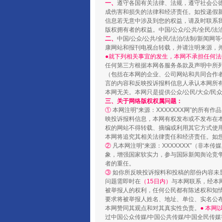
一、
遵守各国有关法律、法规，遵守社会公
成伤害和损失的法律和经济责任。如投递假
信息若无意中涉及到您的权益，请及时联系
版权拥有者的权益。中国/公众/公共/全民/法
二、
中国/公众/公共/全民/法治/法制/
康网站和报刊电视台转载，并请注明来源，
●就下列相关事宜的发生，本网不承担任何法
任何第三方根据本网各服务条款及声明中所
（包括在本网的企业、公司网站和共同合作
言的内容和反映投诉报料信息人承认本网所
本网无关。本网只是提供公众/公民/大众/
三、关于网络版权权属问题：
①
本网注明“来源：XXXXXXX网”的所有
国家大学科技园优化重塑工作
映投诉报料信息，本网有权发布或不发布在
权的网站不得转载、摘编或利用其它方式使用
本网将追究其相关法律责任和经济责任。如
②
凡本网注明“来源：XXXXXXX”（非
象，增强国家软实力，参与国际新闻舆论竞争
者的重任。
③
如你所反映投诉报料和投稿的部份内容未
问题需即时在
（15日内）
与本网联系，经本
被举报人的权利，任何公民都有陈述权和知
要求将被举报人姓名、地址、单位、实名公布
本网赞同其观点和对其真实性负责。
● 本
过中国公众传媒/中国公共传媒/中国全民传媒