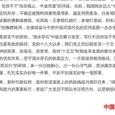
，也容不下“浅尝辄止、半途而废”的浮躁。当前，我国阔步迈入“
交织并存，不确定难预料因素明显增多。越是局势复杂、任务艰
斩棘的勇毅破梗阻、化风险；又要稳扎稳打，多做打基础、利长
我”的胸襟格局，在接续奋斗中把中国式现代化的宏伟蓝图一步步
实干的拼劲，“滴水穿石”中蕴含聚力攻坚、笃行不怠的实干
实
一纸欠条伤亲情 巡回调解促和解..
也最有效的路径。党的十八大以来，我们党之所以能攻克一个又
神抓部署、抓落实、抓督查。面对“十五五”时期改革发展的硬任
的优良作风，坚守滴水穿石的执着定力。一方面保持敢闯敢试、
思而后行”的审慎，多一分沉稳耐心、少一分心浮气躁，坚决摒弃
腿，扎扎实实办好每一件事、不折不扣落实好每一项部署。
新时代新征程，面对前进道路上的风险挑战与艰巨任务，“滴
风能力的重要标尺，督促广大党员干部以专注明方向、以坚韧筑
中国
题”
法徽映军营 权益有保障