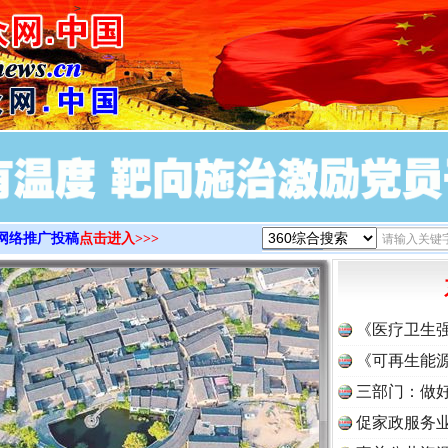
>
网络推广投稿
点击进入>>>
《医疗卫生
《可再生能源
三部门：做好
促家政服务业