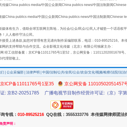
 publics media/中国公众新闻China publics news/中国法制新闻Chinese 
publics media/中国公众新闻China publics news/中国法制新闻Chinese l
媒体有生力，借助全球互联网主阵地，为社会/公众/民众/公民人才铺垫一个话语权平
务！人人都作守法公民。
接受上述条款,如您对管理有意见请向制作采编部联系，电话：010-89525216。
场
事关残疾人未来5年
媒网的支持帮助与合作交流。众全影视文化传媒（北京）有限公司独家主办 :
网 经工信部备案：京ICP备11011765号1至52，京公网安备：11011202001678号
部/代理部敬上。
我们
|
公众采编部
|
法律声明
| 中国/法制/公共/全民/公众/农业/文化/视频/检察/法院/法治
京ICP备11011765号1至35
京公网安备 11010502051457
证: 京B2-20251785
广播电视节目制作经营许可证:（京）字第3
咨询专线：
010-89525216
QQ在线：3555333776 本传媒网律师团
规模最大的光氢储一体化项目
和免责声明：