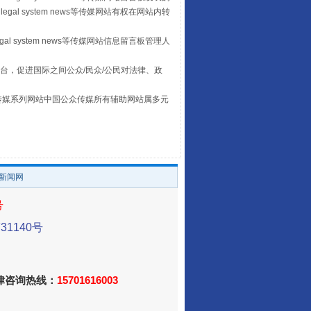
legal system news等传媒网站有权在网站内转
egal system news等传媒网站信息留言板管理人
台，促进国际之间公众/民众/公民对法律、政
本传媒系列网站中国公众传媒所有辅助网站属多元
让传统村落焕发生机
。
/新闻网
号
1140号
法律咨询热线：
15701616003
走走走！国家喊你健身啦