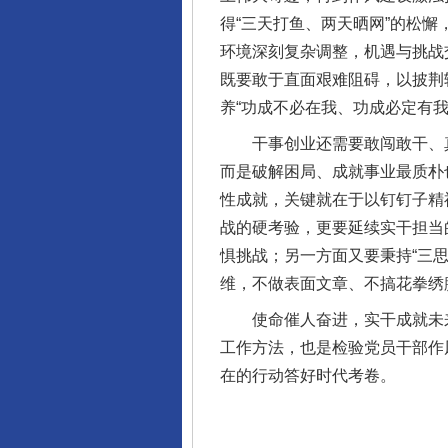
得“三天打鱼、两天晒网”的松懈
环境深刻复杂调整，机遇与挑战
既要敢于直面艰难阻碍，以披荆
养“功成不必在我、功成必定有
干事创业还需要敢闯敢干、真抓
完善运行机制助力责任有效落
而是破解困局、成就事业最质朴
性成就，关键就在于以钉钉子精
战的硬考验，更要延续实干担当
惧挑战；另一方面又要秉持“三
维，不做表面文章、不搞花拳绣
使命催人奋进，实干成就未来。
工作方法，也是检验党员干部作
在的行动答好时代考卷。
东山县通报“牛蛙产品抗生素超标问