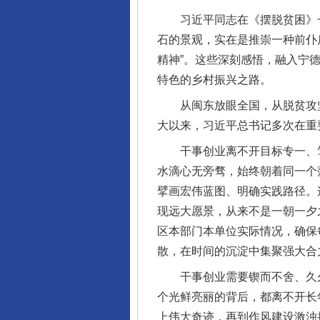
习近平同志在《摆脱贫困》一书
石的景观，实在是推崇一种前仆
精神”。这些深刻感悟，融入宁
特色的乡村振兴之路。
从闽东放眼全国，从脱贫攻坚到
大以来，习近平总书记多次在重
干事创业离不开目标专一、笃定
水滴心无旁骛，始终朝着同一个
擘画宏伟蓝图、明确实践路径。
现远大愿景，从来不是一朝一夕
区本部门本单位实际情况，确保
散，在时间的沉淀中集聚强大合
干事创业需要锲而不舍、久久为
个光鲜亮丽的背后，都离不开长
上伟大奇迹，再到作风建设激浊