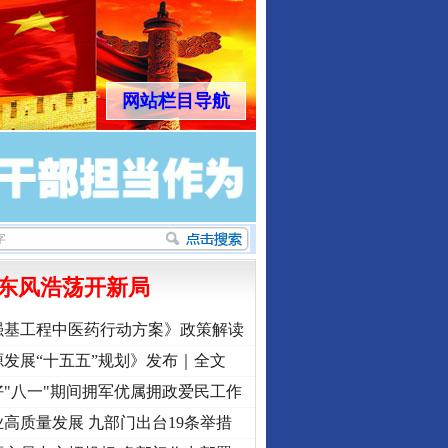
网站栏目导航
东风浩荡开新局
强基工程中医药行动方案》政策解读
发展“十五五”规划》发布｜全文
"八一"期间拥军优属拥政爱民工作
高质量发展 九部门出台19条举措