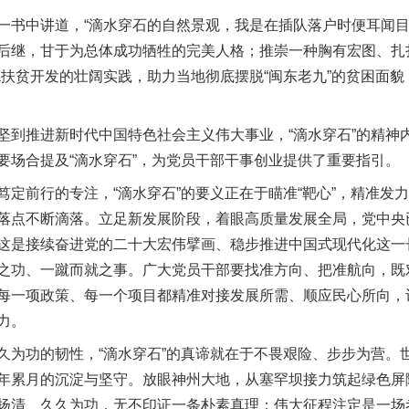
中讲道，“滴水穿石的自然景观，我是在插队落户时便耳闻目睹
后继，甘于为总体成功牺牲的完美人格；推崇一种胸有宏图、扎
德扶贫开发的壮阔实践，助力当地彻底摆脱“闽东老九”的贫困面
推进新时代中国特色社会主义伟大事业，“滴水穿石”的精神
要场合提及“滴水穿石”，为党员干部干事创业提供了重要指引。
前行的专注，“滴水穿石”的要义正在于瞄准“靶心”，精准发
落点不断滴落。立足新发展阶段，着眼高质量发展全局，党中央已
这是接续奋进党的二十大宏伟擘画、稳步推进中国式现代化这一
之功、一蹴而就之事。广大党员干部要找准方向、把准航向，既
每一项政策、每一个项目都精准对接发展所需、顺应民心所向，
力。
功的韧性，“滴水穿石”的真谛就在于不畏艰险、步步为营。
年累月的沉淀与坚守。放眼神州大地，从塞罕坝接力筑起绿色屏
扬清、久久为功，无不印证一条朴素真理：伟大征程注定是一场