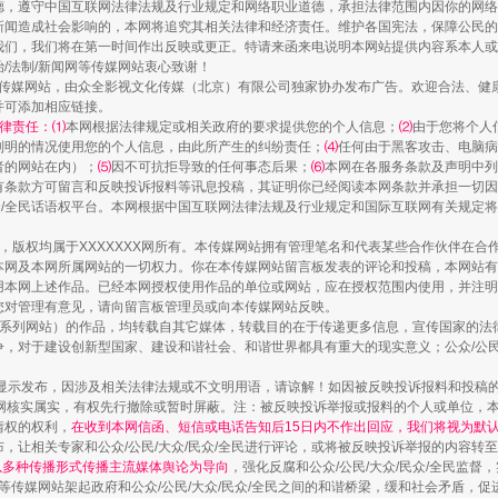
德，遵守中国互联网法律法规及行业规定和网络职业道德，承担法律范围内因你的网络
新闻造成社会影响的，本网将追究其相关法律和经济责任。维护各国宪法，保障公民的
我们，我们将在第一时间作出反映或更正。特请来函来电说明本网站提供内容系本人或
治/法制/新闻网等传媒网站衷心致谢！
新闻网等传媒网站，由众全影视文化传媒（北京）有限公司独家协办发布广告。欢迎合法、
并可添加相应链接。
律责任：⑴
本网根据法律规定或相关政府的要求提供您的个人信息；
⑵
由于您将个人
列明的情况使用您的个人信息，由此所产生的纠纷责任；
⑷
任何由于黑客攻击、电脑病
者的网站在内）；
⑸
因不可抗拒导致的任何事态后果；
⑹
本网在各服务条款及声明中列
有条款方可留言和反映投诉报料等讯息投稿，其证明你已经阅读本网条款并承担一切因
民众/全民话语权平台。本网根据中国互联网法律法规及行业规定和国际互联网有关规定
作品，版权均属于XXXXXXX网所有。本传媒网站拥有管理笔名和代表某些合作伙伴在
镜头丨大暑三秋近
本网及本网所属网站的一切权力。你在本传媒网站留言板发表的评论和投稿，本网站有
本网上述作品。已经本网授权使用作品的单位或网站，应在授权范围内使用，并注明“来
您对管理有意见，请向留言板管理员或向本传媒网站反映。
本传媒系列网站）的作品，均转载自其它媒体，转载目的在于传递更多信息，宣传国家的
，对于建设创新型国家、建设和谐社会、和谐世界都具有重大的现实意义；公众/公民/
显示发布，因涉及相关法律法规或不文明用语，请谅解！如因被反映投诉报料和投稿
网核实属实，有权先行撤除或暂时屏蔽。注：被反映投诉举报或报料的个人或单位，
情权的权利，
在收到本网信函、短信或电话告知后15日内不作出回应，我们将视为默
，让相关专家和公众/公民/大众/民众/全民进行评论，或将被反映投诉举报的内容转
网以多种传播形式传播主流媒体舆论为导向
，强化反腐和公众/公民/大众/民众/全民监
等传媒网站架起政府和公众/公民/大众/民众/全民之间的和谐桥梁，缓和社会矛盾，