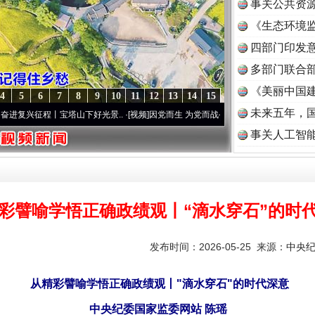
事关公共资
《生态环境监
读
四部门印发
多部门联合部
《美丽中国建
4
5
6
7
8
9
10
11
12
13
14
15
未来五年，
程丨宝塔山下好光景..
·[视频]
因党而生 为党而战——百年“纪”事⑧加强纪律..
·[视频]
事关人工智
彩譬喻学悟正确政绩观丨“滴水穿石”的时
发布时间：2026-05-25 来源：
中央
从精彩譬喻学悟正确政绩观丨"滴水穿石"的时代深意
中央纪委国家监委网站 陈瑶