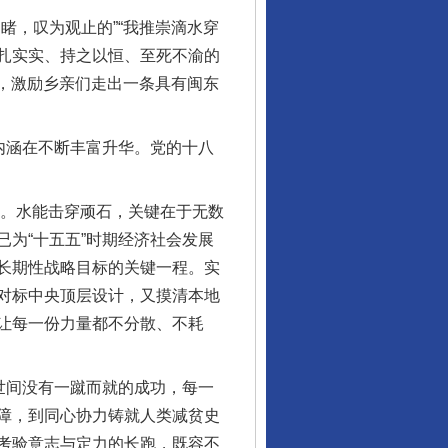
，叹为观止的”“我推崇滴水穿
扎实实、持之以恒、至死不渝的
貌，激励乡亲们走出一条具有闽东
内涵在不断丰富升华。党的十八
力。水能击穿顽石，关键在于无数
为“十五五”时期经济社会发展
长期性战略目标的关键一程。实
对标中央顶层设计，又摸清本地
让每一份力量都不分散、不耗
世间没有一蹴而就的成功，每一
障，到同心协力铸就人类减贫史
考验意志与定力的长跑，既容不