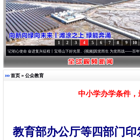
1
2
3
4
5
6
7
8
9
10
命 奋进复兴征程丨宝塔山下好光景..
·[视频]
因党而生 为党而战——百年“纪”事⑧加强纪
首页
»
公众教育
中小学办学条件，最
教育部办公厅等四部门印