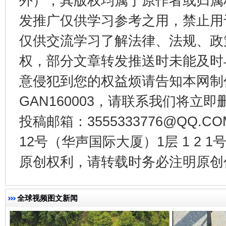
外），其版权均属于原作者或归属
发推广仅供学习参考之用，禁止用
一批国家标准开始实施
从
仅供交流学习了解法律、法规、政
权，部分文章转发推送时未能及时
意侵犯到您的权益烦请告知本网制作采编
GAN160003，请联系我们将立即删
投稿邮箱：3555333776@QQ
12号（华声国际大厦）1层 1 2
原创权利，请转载时务必注明原创作
以产业富民促振兴
酒驾
全球视频图文新闻