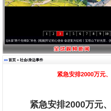
1
2
3
4
5
6
7
8
9
10
“两个先锋队”本色
·[视频]
牢记初心使命 奋进复兴征程丨宝塔山下好光景..
·[视频]
因党而
首页
»
社会/身边事件
紧急安排2000万元
紧急安排2000万元、