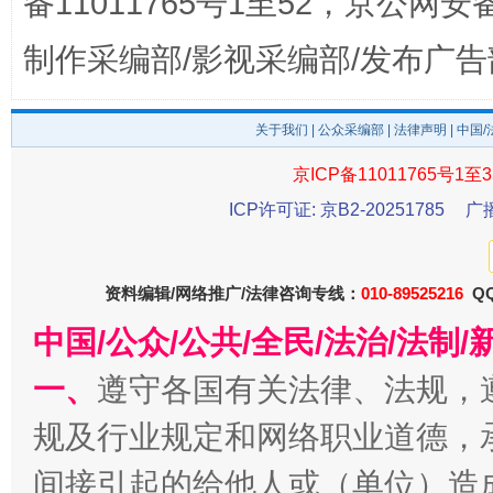
备11011765号1至52，京公网安备：
完善运行机制助力责任有效落实
行
制作采编部/影视采编部/发布广告
关于我们
|
公众采编部
|
法律声明
| 中国
京ICP备11011765号1至3
ICP许可证: 京B2-20251785
广
资料编辑/网络推广/法律咨询专线：
010-89525216
QQ
法徽映军营 权益有保障
让
中国/公众/公共/全民/法治/法
一、
遵守各国有关法律、法规，
规及行业规定和网络职业道德，
间接引起的给他人或（单位）造