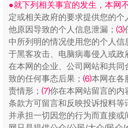
●就下列相关事宜的发生，本网
定或相关政府的要求提供您的个
他原因导致的个人信息泄漏；
⑶
中所列明的情况使用您的个人信
从幼儿园到大学，有这些资助
“
于黑客攻击、电脑病毒侵入或政
在本网的企业、公司网站和共同
致的任何事态后果；
⑹
本网在各
责情形；
⑺
你在本网站留言的内
条款方可留言和反映投诉报料等
并承担一切因您的行为而直接或
网只是提供公众/公民/大众/民
事关残疾人未来5年
让