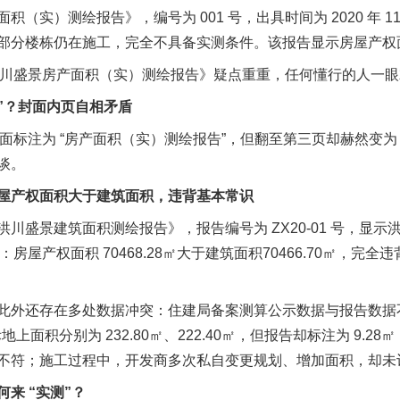
）测绘报告》，编号为 001 号，出具时间为 2020 年 11
分楼栋仍在施工，完全不具备实测条件。该报告显示房屋产权面积 7
洪川盛景房产面积（实）测绘报告》疑点重重，任何懂行的人一
”？封面内页自相矛盾
面标注为 “房产面积（实）测绘报告”，但翻至第三页却赫然变为 
谈。
产权面积大于建筑面积，违背基本常识
盛景建筑面积测绘报告》，报告编号为 ZX20-01 号，显示
示：房屋产权面积 70468.28㎡大于建筑面积70466.70㎡，
还存在多处数据冲突：住建局备案测算公示数据与报告数据不符，差
上面积分别为 232.80㎡、222.40㎡，但报告却标注为 9.28
不符；施工过程中，开发商多次私自变更规划、增加面积，却未
 “实测”？