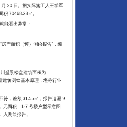
 月 20 日。据实际施工人王学军
0468.28㎡。
眼就能看出异常：
“房产面积（预）测绘报告”，编
洪川盛景楼盘建筑面积为
完全违背建筑测绘基本原理，堪称行业
额 31.55㎡；报告遗漏 9
㎡，无面积；1-7 号楼户型示意图
计入测绘报告。