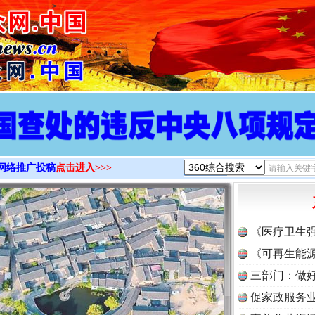
>
网络推广投稿
点击进入>>>
《医疗卫生
《可再生能源
三部门：做好
促家政服务业