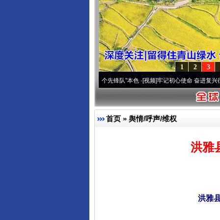
1
2
3
域高原..
·[视频]
永葆“两个先锋队”本色
·[视频]
牢记初心使命 奋进复兴征程丨宝塔山下好
首页
»
舆情/呼声/维权
洪雅
洪雅县