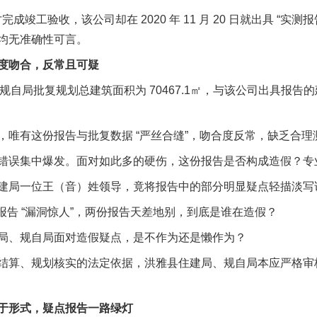
日才完成竣工验收，该公司却在 2020 年 11 月 20 日就出具 “
均无准确性可言。
吻合，反常且可疑
雅县规自局批复规划总建筑面积为 70467.1㎡，与该公司出具报告的
有这份报告与批复数据 “严丝合缝”，吻合度反常，缺乏合理
误集中爆发。面对如此多的硬伤，这份报告是否构成造假？专
一位王（音）姓领导，竟将报告中的部分明显疑点轻描淡写说成
告 “漏洞惊人”，两份报告天差地别，到底是谁在造假？
、规自局面对造假疑点，是不作为还是懒作为？
算、规划核实的法定依据，洪雅县住建局、规自局本应严格审
。
形式，疑点报告一路绿灯