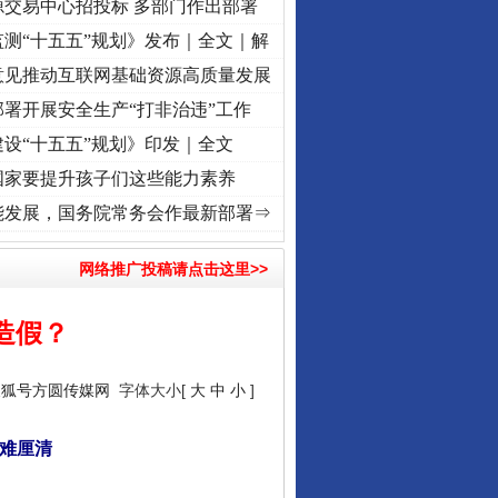
源交易中心招投标 多部门作出部署
测“十五五”规划》发布｜全文｜解
意见推动互联网基础资源高质量发展
署开展安全生产“打非治违”工作
设“十五五”规划》印发｜全文
国家要提升孩子们这些能力素养
进复兴征程丨“转折之城”激荡..
·[视频]
牢记初心使命 奋进复兴征程丨红船起航处 潮起..
能发展，国务院常务会作最新部署⇒
网络推广投稿请点击这里>>
造假？
搜狐号方圆传媒网
字体大小[
大
中
小
]
局难厘清