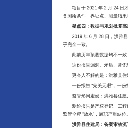
项目于 2021 年 2 月 24 
备测绘条件，界址点、测量结果
疑点四：数据与规划批复高度
2019 年 6 月 28 日，洪
乎完全一致。
此前历年预测数据均不一致，唯
这份报告漏洞、矛盾、常识错
更令人不解的是：洪雅县住建局
一份报告 “完美无瑕”，一份报
监管形同虚设：洪雅县住建局
测绘报告是产权登记、工程结
监管全程 “放水”，履职严重缺位
洪雅县住建局：备案审核流于