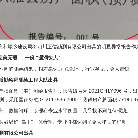
房和城乡建设局将四川正信勘测有限公司出具的明显异常报告作
无瑕”，一份 “漏洞惊人”
的测绘结果，相差高达近 7000㎡，行业罕见，令人震惊。
勘察局测绘工程大队出具
实）测绘报告》，报告编号为 2021CH1Y096 号，出具时间为
采用国家标准 GB/T17986-2000，测得房产总面积 77196.9
、数据闭环，以现有专业水平衡量，几乎找不到任何瑕疵。
堪称 “高手”，隐蔽性、专业性都达到了令人咋舌的程度。
测有限公司出具