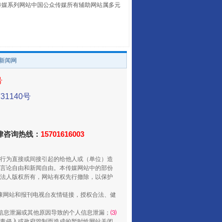
本传媒系列网站中国公众传媒所有辅助网站属多元
。
/新闻网
号
1140号
走走走！国家喊你健身啦
法律咨询热线：
15701616003
行为直接或间接引起的给他人或（单位）造
言论自由和新闻自由。本传媒网站中的部份
法人版权所有，网站有权先行撤除，以保护
健康网站和报刊电视台友情链接，授权合法、健
信息泄漏或其他原因导致的个人信息泄漏；
⑶
毒侵入或政府管制而造成的暂时性网站关闭