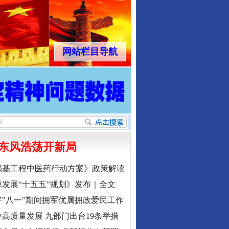
网站栏目导航
东风浩荡开新局
强基工程中医药行动方案》政策解读
发展“十五五”规划》发布｜全文
"八一"期间拥军优属拥政爱民工作
高质量发展 九部门出台19条举措