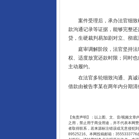
案件受理后，承办法官细致梳
款沟通记录等证据，能够完整还
贷，生硬裁判易加剧对立、彻底
庭审调解阶段，法官坚持法理
权、适度放宽还款时限；同时也
主动履约。
东山县通报“牛蛙产品抗生素超标问
在法官多轮细致沟通、真诚调解
借款由被告李某在两年内分期清
【免责声明】：以上图、文、音/视频文章
之用，禁止用于商业用途，并不代表本网赞
者取得联系，若来源标注错误或无意侵犯到您的
89525216。本网投稿邮箱：355533