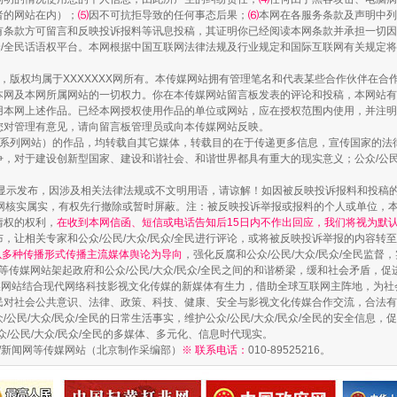
镜头丨大暑三秋近
者的网站在内）；
⑸
因不可抗拒导致的任何事态后果；
⑹
本网在各服务条款及声明中列
有条款方可留言和反映投诉报料等讯息投稿，其证明你已经阅读本网条款并承担一切因
民众/全民话语权平台。本网根据中国互联网法律法规及行业规定和国际互联网有关规定
作品，版权均属于XXXXXXX网所有。本传媒网站拥有管理笔名和代表某些合作伙伴在
本网及本网所属网站的一切权力。你在本传媒网站留言板发表的评论和投稿，本网站有
本网上述作品。已经本网授权使用作品的单位或网站，应在授权范围内使用，并注明“来
您对管理有意见，请向留言板管理员或向本传媒网站反映。
本传媒系列网站）的作品，均转载自其它媒体，转载目的在于传递更多信息，宣传国家的
，对于建设创新型国家、建设和谐社会、和谐世界都具有重大的现实意义；公众/公民/
显示发布，因涉及相关法律法规或不文明用语，请谅解！如因被反映投诉报料和投稿
网核实属实，有权先行撤除或暂时屏蔽。注：被反映投诉举报或报料的个人或单位，
情权的权利，
在收到本网信函、短信或电话告知后15日内不作出回应，我们将视为默
，让相关专家和公众/公民/大众/民众/全民进行评论，或将被反映投诉举报的内容转
如何以同查同治破解风腐交织难题
网以多种传播形式传播主流媒体舆论为导向
，强化反腐和公众/公民/大众/民众/全民监
等传媒网站架起政府和公众/公民/大众/民众/全民之间的和谐桥梁，缓和社会矛盾，
媒网站结合现代网络科技影视文化传媒的新媒体有生力，借助全球互联网主阵地，为社会
全民对社会公共意识、法律、政策、科技、健康、安全与影视文化传媒合作交流，合法有效
公民/大众/民众/全民的日常生活事实，维护公众/公民/大众/民众/全民的安全信息，促
众/公民/大众/民众/全民的多媒体、多元化、信息时代现实。
法制/新闻网等传媒网站（北京制作采编部）
※ 联系电话：
010-89525216。