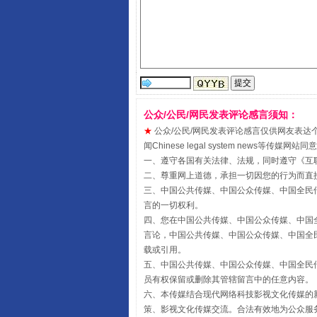
受贿1.44亿！段成刚被判无期
公众/公民/网民发表评论感言须知：
★
公众/公民/网民发表评论感言仅供网友表达个人看法
闻Chinese legal system new
一、遵守各国有关法律、法规，同时遵守《
互
二、尊重网上道德，承担一切因您的行为而直
三、中国公共传媒、中国公众传媒、中国全民传媒China 
言的一切权利。
四、您在中国公共传媒、中国公众传媒、中国全民传媒Chin
言论，中国公共传媒、中国公众传媒、中国全民传媒China
载或引用。
五、中国公共传媒、中国公众传媒、中国全民传媒China 
全民健身五年计划来了！等你上
员有权保留或删除其管辖留言中的任意内容。
六、本传媒结合现代网络科技影视文化传媒的新
策、影视文化传媒交流。合法有效地为公众服