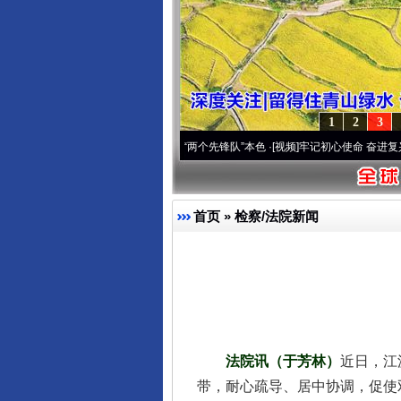
1
2
3
刻改变雪域高原..
·[视频]
永葆“两个先锋队”本色
·[视频]
牢记初心使命 奋进复兴征程丨宝
首页
»
检察/法院新闻
法院讯（于芳林）
近日，江
带，耐心疏导、居中协调，促使