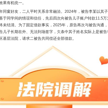
效果有机统一。
窗好友，二人平时关系非常融洽。2024年，被告李某以其子
基于同学间的情谊和信任，先后四次向被告儿子账户转款11.5
终未结清。为了固定借款事实，2025年，原告再次与被告沟通
告儿子长期在外、无法到场签字，欠条中其子姓名实际上是被告
区基层法院，请求二被告共同偿还全部借款。
实
一纸欠条伤亲情 巡回调解促和解..