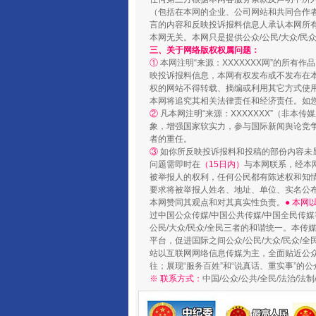
国家大学科技园优化重塑工作
（包括在本网的企业、公司网站和共同合作
言的内容和反映投诉报料信息人承认本网所
本网无关。本网只是提供公众/公民/大众/
三、关于网络版权权属问题：
①
本网注明“来源：XXXXXXX网”的所有
映投诉报料信息，本网有权发布或不发布在
权的网站不得转载、摘编或利用其它方式使用
本网将追究其相关法律责任和经济责任。如
②
凡本网注明“来源：XXXXXXX”（非
象，增强国家软实力，参与国际新闻舆论竞争
者的重任。
③
如你所反映投诉报料和投稿的部份内容未
问题需即时在
（15日内）
与本网联系，经本
被举报人的权利，任何公民都有陈述权和知
要求将被举报人姓名、地址、单位、实名公布
扯下公款旅游的“隐身衣”
本网赞同其观点和对其真实性负责。
● 本
过中国公众传媒/中国公共传媒/中国全民传媒
公民/大众/民众/全民三者的和谐统一。本传
平台，促进国际之间公众/公民/大众/民众/
站以互联网网络信息传媒为主，全面贴近公众/
往；展现“服务百姓”和“说真话、重实事”的公
※ 联系方式：
中国/公众/公共/全民/法治/