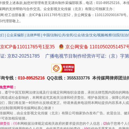
接受上述条款,如您对管理有意见请向制作采编部联系，电话：010-89525216。
媒网的支持帮助与合作交流。众全影视文化传媒（北京）有限公司独家主办 :
网 经工信部备案：京ICP备11011765号1至52，京公网安备：11011202001678号
部/代理部敬上。
我们
|
公众采编部
|
法律声明
| 中国/法制/公共/全民/公众/农业/文化/视频/检察/法院/法治
京ICP备11011765号1至35
京公网安备 11010502051457
证: 京B2-20251785
广播电视节目制作经营许可证:（京）字第3
规模最大的光氢储一体化项目
咨询专线：
010-89525216
QQ在线：3555333776 本传媒网律师团
和免责声明：
德，遵守中国互联网法律法规及行业规定和网络职业道德，承担法律范围内因你的网络
新闻造成社会影响的，本网将追究其相关法律和经济责任。维护各国宪法，保障公民的
我们，我们将在第一时间作出反映或更正。特请来函来电说明本网站提供内容系本人或
治/法制/新闻网等传媒网站衷心致谢！
新闻网等传媒网站，由众全影视文化传媒（北京）有限公司独家协办发布广告。欢迎合法、
并可添加相应链接。
律责任：⑴
本网根据法律规定或相关政府的要求提供您的个人信息；
⑵
由于您将个人
列明的情况使用您的个人信息，由此所产生的纠纷责任；
⑷
任何由于黑客攻击、电脑病