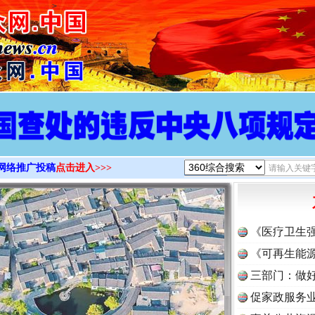
>
网络推广投稿
点击进入>>>
《医疗卫生
《可再生能源
三部门：做好
促家政服务业