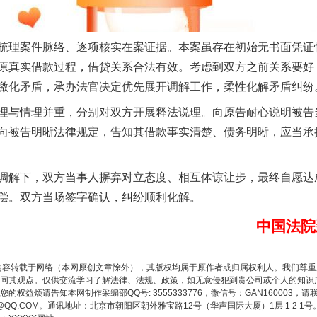
理案件脉络、逐项核实在案证据。本案虽存在初始无书面凭证
原真实借款过程，借贷关系合法有效。考虑到双方之前关系要好
激化矛盾，承办法官决定优先展开调解工作，柔性化解矛盾纠纷
与情理并重，分别对双方开展释法说理。向原告耐心说明被告
向被告明晰法律规定，告知其借款事实清楚、债务明晰，应当承
题”
法徽映军营 权益有保障
下，双方当事人摒弃对立态度、相互体谅让步，最终自愿达成调
偿。双方当场签字确认，纠纷顺利化解。
中国法院
内容转载于网络（本网原创文章除外），其版权均属于原作者或归属权利人。我们尊
同其观点。仅供交流学习了解法律、法规、政策，如无意侵犯到贵公司或个人的知识
权益烦请告知本网制作采编部QQ号: 3555333776，微信号：GAN160003，请
3776@QQ.COM。通讯地址：北京市朝阳区朝外雅宝路12号（华声国际大厦）1层 1 