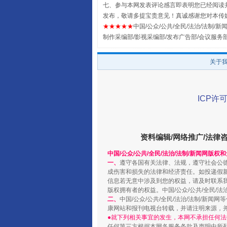
七、参与本网发表评论感言即表明您已经阅读并
发布，敬请多提宝贵意见！真诚感谢您对本传
★★★★★
中国/公众/公共/全民/法治/法制/新闻
制作采编部/影视采编部/发布广告部/会议服务
关于
ICP许可
阿坝州三大球赛在茂县开幕
资料编辑/网络推广/法律
中国/公众/公共/全民/法治/法制/新闻网版权
一、
遵守各国有关法律、法规，遵守社会公
成伤害和损失的法律和经济责任。如投递假
信息若无意中涉及到您的权益，请及时联系
版权拥有者的权益。中国/公众/公共/全民/法
二、
中国/公众/公共/全民/法治/法制/
康网站和报刊电视台转载，并请注明来源，
●就下列相关事宜的发生，本网不承担任何法
任何第三方根据本网各服务条款及声明中所