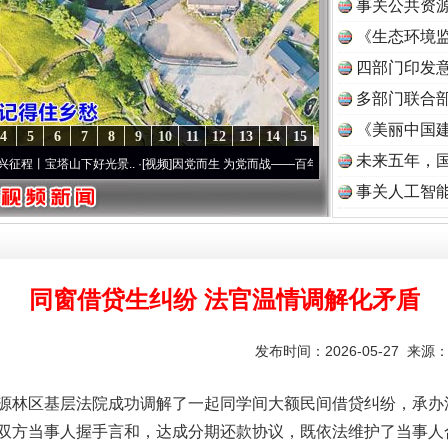
事关公共资
《生态环境监
读
四部门印发
多部门联合部
《美丽中国建
4
5
6
7
8
9
10
11
12
13
14
15
未来五年，
塔山下好光景..
·[视频]
因党而生 为党而战——百年“纪”事⑧加强纪律..
·[视频]
牢记初心
事关人工智
同窗借贷生纠纷 法官温情调解化矛盾
发布时间：2026-05-27 来源
源林区基层法院成功调解了一起同学间大额民间借贷纠纷，承办
双方当事人握手言和，达成分期还款协议，既依法维护了当事人