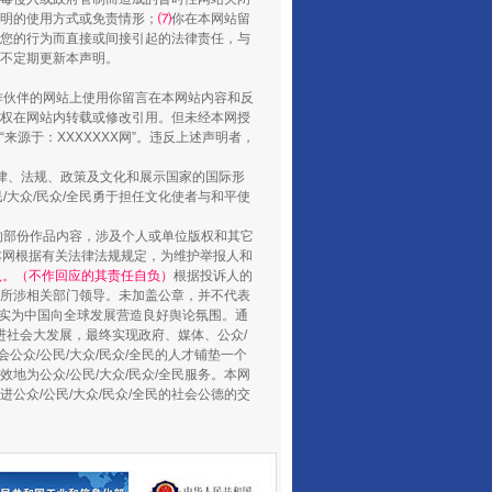
山西：不断增强治理腐败综合效能
明的使用方式或免责情形；
⑺
你在本网站留
您的行为而直接或间接引起的法律责任，与
将不定期更新本声明。
合作伙伴的网站上使用你留言在本网站内容和反
权在网站内转载或修改引用。但未经本网授
源于：XXXXXXX网”。违反上述声明者，
法律、法规、政策及文化和展示国家的国际形
大众/民众/全民勇于担任文化使者与和平使
的部份作品内容，涉及个人或单位版权和其它
本网根据有关法律法规规定，为维护举报人和
认。（不作回应的其责任自负）
根据投诉人的
至所涉相关部门领导。未加盖公章，并不代表
养老服务师职业资格制度暂行规定
督，实为中国向全球发展营造良好舆论氛围。通
促进社会大发展，最终实现政府、媒体、公众/
公众/公民/大众/民众/全民的人才铺垫一个
地为公众/公民/大众/民众/全民服务。本网
进公众/公民/大众/民众/全民的社会公德的交