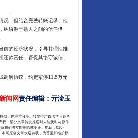
情况，但结合完整转账记录、催
，纠纷源于熟人之间的信任借
。
当前的经济状况，引导其理性维
担还款责任，督促其恪守诚信、
让核能赋能千行百业
解协议，约定案涉11.5万元
新闻网
责任编辑
：
亓淦玉
重原创，也注重分享。转发推广仅供学习参考
产权，部分文章转发推送时未能及时与原作
联系我们将立即删除或更正。电话：010-
2 1号。本网原创文章欢迎转载，为尊重和维护原