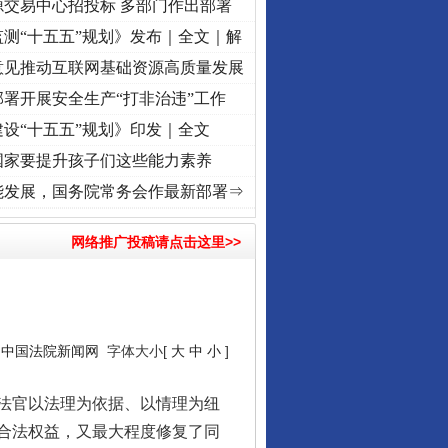
源交易中心招投标 多部门作出部署
测“十五五”规划》发布｜全文｜解
意见推动互联网基础资源高质量发展
署开展安全生产“打非治违”工作
设“十五五”规划》印发｜全文
国家要提升孩子们这些能力素养
使命 奋进复兴征程丨“转折之城”激荡..
·[视频]
牢记初心使命 奋进复兴征程丨红船起航处 
能发展，国务院常务会作最新部署⇒
网络推广投稿请点击这里>>
：
中国法院新闻网
字体大小[
大
中
小
]
法官以法理为依据、以情理为纽
合法权益，又最大程度修复了同