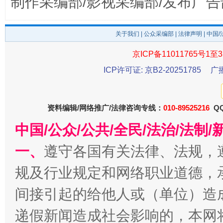
制作采编部/影视采编部/发布广告
千年窑火 生生不息
一
关于我们
|
公众采编部
|
法律声明
| 中国
京ICP备11011765号1至3
ICP许可证: 京B2-20251785
广
资料编辑/网络推广/法律咨询专线：
010-89525216
QQ
中国/公众/公共/全民/法治/法
一、
遵守各国有关法律、法规，
揭开“小金库”的免责幌子
规及行业规定和网络职业道德，
间接引起的给他人或（单位）造
递假新闻造成社会影响的，本网