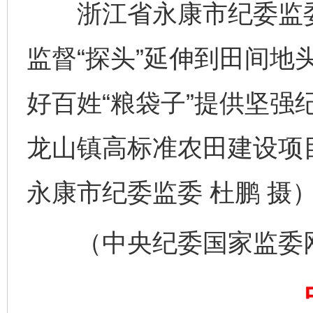
完善运行机制助力责任有效落实
一纸欠条
浙江省永康市纪委监委
监督“探头”延伸到田间地
好百姓“粮袋子”提供坚强
龙山镇高标准农田建设项
永康市纪委监委 杜鹏 摄
东山县通报“牛蛙产品抗生素超标问题”
法
（中央纪委国家监委网站