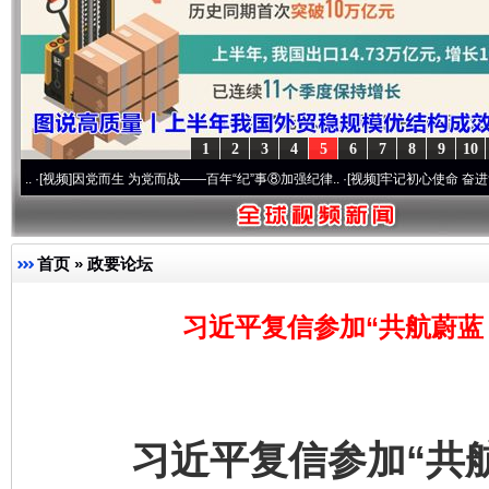
1
2
3
4
5
6
7
8
9
10
视频]
因党而生 为党而战——百年“纪”事⑧加强纪律..
·[视频]
牢记初心使命 奋进复兴征程丨
首页
»
政要论坛
习近平复信参加“共航蔚蓝
习近平复信参加“共航