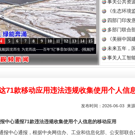
事关公共资
《生态环境监
读
四部门印发
多部门联合部
《美丽中国建
4
5
6
7
8
9
10
11
12
13
14
15
未来五年，
 为党而战——百年“纪”事⑧加强纪律..
·[视频]
牢记初心使命 奋进复兴征程丨“转折之城”
事关人工智
这71款移动应用违法违规收集使用个人信
发布时间：2026-06-03 来
中心通报71款违法违规收集使用个人信息的移动应用
中心通报，根据中央网信办、工业和信息化部、公安部联合发布