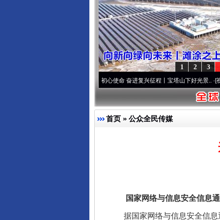
1
2
3
两个先锋队”本色
·[视频]
牢记初心使命 奋进复兴征程丨宝塔山下好光景..
·[视频]
因党而生
首页
»
公众全民传媒
国家网络与信息安全信息通报
据国家网络与信息安全信息通报