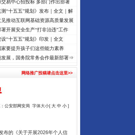
源交易中心招投标 多部门作出部署
测“十五五”规划》发布｜全文｜解
意见推动互联网基础资源高质量发展
署开展安全生产“打非治违”工作
设“十五五”规划》印发｜全文
国家要提升孩子们这些能力素养
激荡..
·[视频]
牢记初心使命 奋进复兴征程丨红船起航处 潮起..
·[视频]
一首歌的时间，
能发展，国务院常务会作最新部署⇒
网络推广投稿请点击这里>>
息
源：
公安部网安局
字体大小[
大
中
小
]
的《关于开展2026年个人信