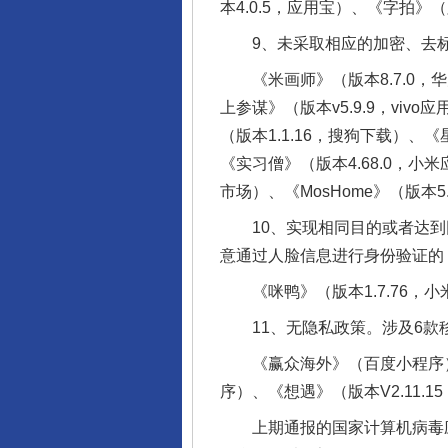
本4.0.5，应用宝）、《字拍》（
9、未采取相应的加密、去标
《米画师》（版本8.7.0，华
上参谋》（版本v5.9.9，vi
东山县通报“牛蛙产品抗生素超标问
（版本1.1.16，搜狗下载）、《星
《实习僧》（版本4.68.0，小米
市场）、《MosHome》（版本5
10、实现相同目的或者达到
意通过人脸信息进行身份验证的
《咪鸭》（版本1.7.76，小
11、无隐私政策。涉及6款
《赢众海外》（百度小程序）
千年窑火 生生不息
序）、《想遇》（版本V2.11
上期通报的国家计算机病毒应急