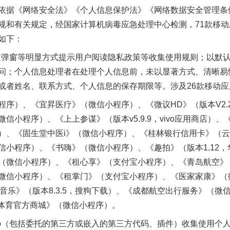
依据《网络安全法》《个人信息保护法》《网络数据安全管理条例
规和有关规定，经国家计算机病毒应急处理中心检测，71款移
如下：
弹窗等明显方式提示用户阅读隐私政策等收集使用规则；以默
问；个人信息处理者在处理个人信息前，未以显著方式、清晰易
或者姓名、联系方式、个人信息的保存期限等。涉及26款移动应
、《宜昇医疗》（微信小程序）、《微议HD》（版本V2.2.11
》（微信小程序）、《上上参谋》（版本v5.9.9，vivo应用商店
）、《固生堂中医i》（微信小程序）、《桂林银行信用卡》（
信小程序）、《书嗨》（微信小程序）、《趣拍》（版本1.12
（微信小程序）、《租心享》（支付宝小程序）、《青岛航空》
微信小程序）、《租掌门》（支付宝小程序）、《医家家康》（
凳音乐》（版本8.3.5，搜狗下载）、《成都航空出行服务》（微信
力体育官方商城》（微信小程序）。
（包括委托的第三方或嵌入的第三方代码、插件）收集使用个