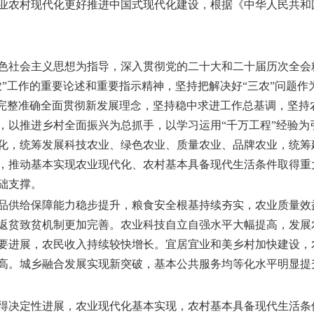
业农村现代化更好推进中国式现代化建设，根据《中华人民共和
色社会主义思想为指导，深入贯彻党的二十大和二十届历次全会
农”工作的重要论述和重要指示精神，坚持把解决好“三农”问题
，完整准确全面贯彻新发展理念，坚持稳中求进工作总基调，坚持
，以推进乡村全面振兴为总抓手，以学习运用“千万工程”经验为
化，统筹发展科技农业、绿色农业、质量农业、品牌农业，统筹
，推动基本实现农业现代化、农村基本具备现代生活条件取得重
础支撑。
农产品供给保障能力稳步提升，粮食安全根基持续夯实，农业质量
返贫致贫机制更加完善。农业科技自立自强水平大幅提高，发展
要进展，农民收入持续较快增长。宜居宜业和美乡村加快建设，
高。城乡融合发展实现新突破，基本公共服务均等化水平明显提
兴取得决定性进展，农业现代化基本实现，农村基本具备现代生活