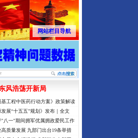
网站栏目导航
东风浩荡开新局
强基工程中医药行动方案》政策解读
发展“十五五”规划》发布｜全文
"八一"期间拥军优属拥政爱民工作
高质量发展 九部门出台19条举措