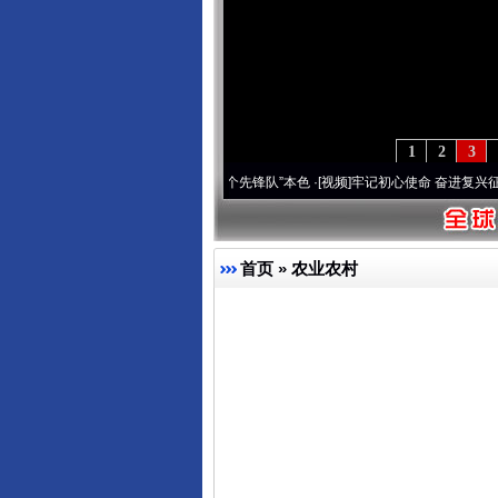
1
2
3
变雪域高原..
·[视频]
永葆“两个先锋队”本色
·[视频]
牢记初心使命 奋进复兴征程丨宝塔山
首页
»
农业农村