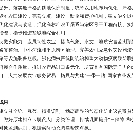
提升。
落实最严格的耕地保护制度，统筹农用地布局优化，严格
标准农田建设，完善立项、建设、验收和管护机制，建立健全以
代化建设与改造，强化高标准农田渠系与灌区骨干工程衔接。实
治理，稳步推进盐碱地综合利用。
灾救灾能力。
发展韧性农业，提高气象、水文、地质灾害监测预
修复整治、中小河流和平原涝区治理。完善农机应急救灾设施装
储等设施装备短板。强化病虫害统防统治和重大动物疫病联防联
贸易合作质量。
推进农产品进口多元化，培育具有国际竞争力的
口，大力发展农业服务贸易，拓展与共建“一带一路”国家农业发
成果
建立健全统一规范、精准识别、动态调整的常态化防止返贫致贫
。做好原建档立卡脱贫人口分类管理，持续巩固提升“三保障”和
对象监测识别，根据实际动态调整帮扶对象。