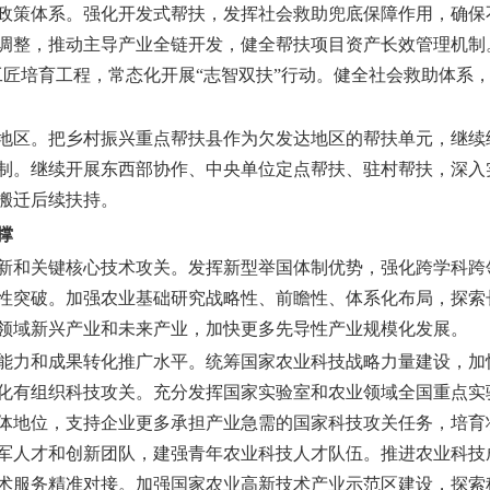
政策体系。
强化开发式帮扶，发挥社会救助兜底保障作用，确保
调整，推动主导产业全链开发，健全帮扶项目资产长效管理机制
村工匠培育工程，常态化开展“志智双扶”行动。健全社会救助体系
地区。
把乡村振兴重点帮扶县作为欠发达地区的帮扶单元，继续
制。继续开展东西部协作、中央单位定点帮扶、驻村帮扶，深入实
搬迁后续扶持。
撑
新和关键核心技术攻关。
发挥新型举国体制优势，强化跨学科跨
性突破。加强农业基础研究战略性、前瞻性、体系化布局，探索
领域新兴产业和未来产业，加快更多先导性产业规模化发展。
能力和成果转化推广水平。
统筹国家农业科技战略力量建设，加
化有组织科技攻关。充分发挥国家实验室和农业领域全国重点实
体地位，支持企业更多承担产业急需的国家科技攻关任务，培育
军人才和创新团队，建强青年农业科技人才队伍。推进农业科技
术服务精准对接。加强国家农业高新技术产业示范区建设，探索