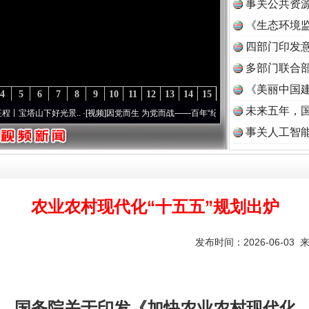
事关公共资
《生态环境监
读
四部门印发
多部门联合部
《美丽中国建
4
5
6
7
8
9
10
11
12
13
14
15
未来五年，
下好光景..
·[视频]
因党而生 为党而战——百年“纪”事⑧加强纪律..
·[视频]
牢记初心使命
事关人工智
农业农村现代化“十五五”规划出炉
发布时间：2026-06-03 
国务院关于印发《加快农业农村现代化