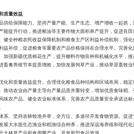
和质量效益
品供给保障能力。
坚持产量产能、生产生态、增产增收一起抓，
产能提升行动，推进粮油等主要作物大面积单产提升，促进良田
。健全种粮农民收益保障机制和粮食主产区利益补偿机制，强化
利益补偿，促进粮食等重要农产品价格保持在合理水平。完善化
。加强新疆优质棉花生产，提升糖料作物良种和机械化水平，推
进畜禽养殖节本提质增效，加快发展饲草产业，推动草原畜牧业
优化和质量效益提升。
合理优化粮食品种结构和区域布局，稳定
。推动农业由产量主导向产量品质并重转变，增加优质食味稻、
风味农产品。健全农业标准体系，完善农产品质量安全承诺达标
。
体系。
坚持农林牧渔并举，全方位、多途径开发食物资源。促进
发展大水面生态渔业和稻渔综合种养，推进深远海养殖和现代化
壮大林草产业和食用菌产业，开发新型食品资源。