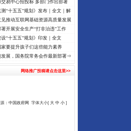
源交易中心招投标 多部门作出部署
测“十五五”规划》发布｜全文｜解
意见推动互联网基础资源高质量发展
署开展安全生产“打非治违”工作
设“十五五”规划》印发｜全文
国家要提升孩子们这些能力素养
 奋进复兴征程丨“转折之城”激荡..
·[视频]
牢记初心使命 奋进复兴征程丨红船起航处 潮起
能发展，国务院常务会作最新部署⇒
网络推广投稿请点击这里>>
来源：
中国政府网
字体大小[
大
中
小
]