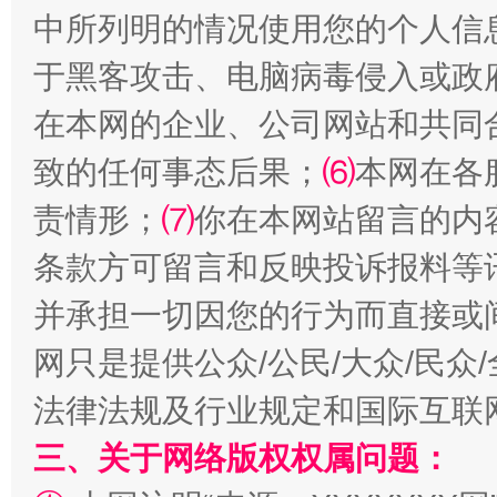
中所列明的情况使用您的个人信
于黑客攻击、电脑病毒侵入或政
在本网的企业、公司网站和共同
致的任何事态后果；
⑹
本网在各
责情形；
⑺
你在本网站留言的内
阿坝州三大球赛在茂县开幕
规模最
条款方可留言和反映投诉报料等
并承担一切因您的行为而直接或
网只是提供公众/公民/大众/民
法律法规及行业规定和国际互联
三、关于网络版权权属问题：