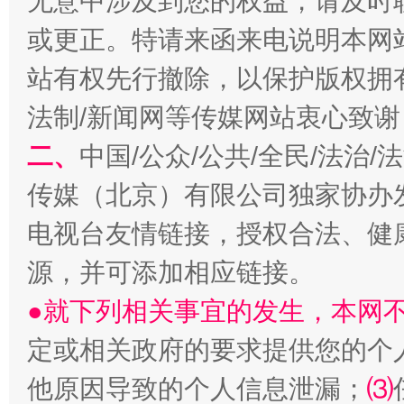
无意中涉及到您的权益，请及时
或更正。特请来函来电说明本网
站有权先行撤除，以保护版权拥有者
受贿1.44亿！段成刚被判无期
从幼儿
法制/新闻网等传媒网站衷心致谢
二、
中国/公众/公共/全民/法治
传媒（北京）有限公司独家协办
电视台友情链接，授权合法、健
源，并可添加相应链接。
●就下列相关事宜的发生，本网
全民健身五年计划来了！等你上场
定或相关政府的要求提供您的个
他原因导致的个人信息泄漏；
⑶