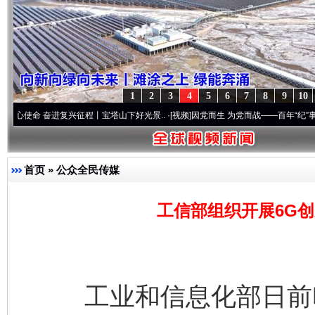
1
2
3
4
5
6
7
8
9
10
 奋进复兴征程丨宝塔山下好光景..
·[视频]
因党而生 为党而战——百年“纪”事⑧加强纪律
首页
»
公众全民传媒
工信部组织开展6G
工业和信息化部日前印