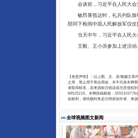
会谈前，习近平在人民大会堂
敏昂莱抵达时，礼兵列队致敬
陪同下检阅中国人民解放军仪仗
千年窑火 生生不息
当天中午，习近平在人民大会
王毅、王小洪参加上述活动
【免责声明】：以上图、文、音/视频文章
之用，禁止用于商业用途，并不代表本网赞
者取得联系，若来源标注错误或无意侵犯到您的
89525216。本网投稿邮箱：355533
创权利，请转载时务必注明原创作者、来源：
揭开“小金库”的免责幌子
全球视频图文新闻