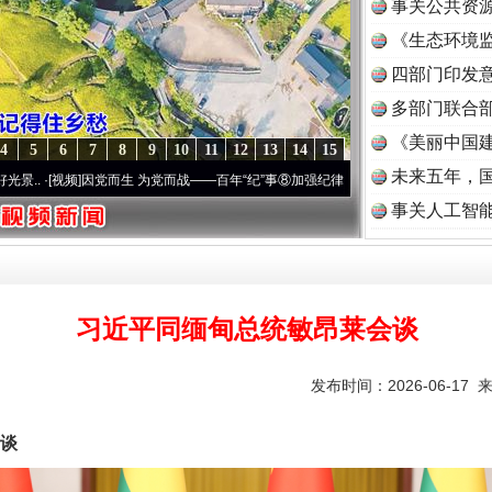
事关公共资
《生态环境监
读
四部门印发
多部门联合部
《美丽中国建
4
5
6
7
8
9
10
11
12
13
14
15
未来五年，
党而生 为党而战——百年“纪”事⑧加强纪律..
·[视频]
牢记初心使命 奋进复兴征程丨“转折之
事关人工智
习近平同缅甸总统敏昂莱会谈
发布时间：2026-06-17 
谈