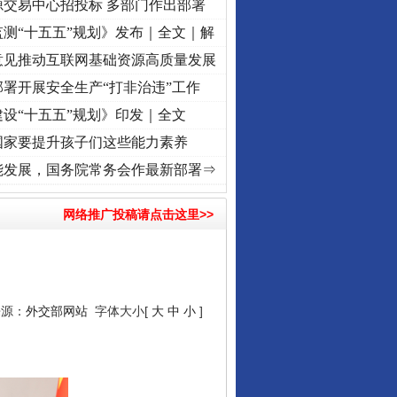
源交易中心招投标 多部门作出部署
测“十五五”规划》发布｜全文｜解
意见推动互联网基础资源高质量发展
署开展安全生产“打非治违”工作
设“十五五”规划》印发｜全文
国家要提升孩子们这些能力素养
城”激荡..
·[视频]
牢记初心使命 奋进复兴征程丨红船起航处 潮起..
·[视频]
一首歌的时
能发展，国务院常务会作最新部署⇒
网络推广投稿请点击这里>>
来源：
外交部网站
字体大小[
大
中
小
]