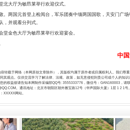
北大厅为敏昂莱举行欢迎仪式。
。两国元首登上检阅台，军乐团奏中缅两国国歌，天安门广场鸣
队，并观看分列式。
一批国家标准开始实施
堂金色大厅为敏昂莱举行欢迎宴会。
。
中国
内容转载于网络（本网原创文章除外），其版权均属于原作者或归属权利人。我们尊
同其观点。仅供交流学习了解法律、法规、政策，如无意侵犯到贵公司或个人的知识
权益烦请告知本网制作采编部QQ号: 3555333776，微信号：GAN160003，请
3776@QQ.COM。通讯地址：北京市朝阳区朝外雅宝路12号（华声国际大厦）1层 1 
XXXXX网站。
以产业富民促振兴