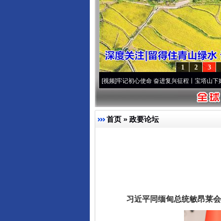
1
2
3
永葆“两个先锋队”本色
·[视频]
牢记初心使命 奋进复兴征程丨宝塔山下好光景..
·[视频]
因
首页
»
政要论坛
习近平同缅甸总统敏昂莱会