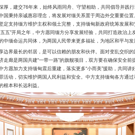
厚，建交76年来，始终风雨同舟、守望相助，共同倡导并践行
中国秉持亲诚惠容理念，将发展对缅关系置于周边外交重要位置
坚定支持缅方维护主权和领土完整，支持缅甸新政府统筹发展和
十五五”开局之年，中方愿同缅方分享发展经验，共同打造政治上
的中缅命运共同体，为两国人民带来更多福祉，为地区和平与发
边界最长的邻居，是可以信赖的朋友和伙伴。面对变乱交织的
济走廊是两国共建“一带一路”的旗舰项目，双方要在确保安全前
中方愿加力支持缅甸震后重建，落实更多“小而美”援助，共同讲
罪活动，切实维护两国人民利益和安全。中方支持缅甸各方通过
的根本和长远利益。