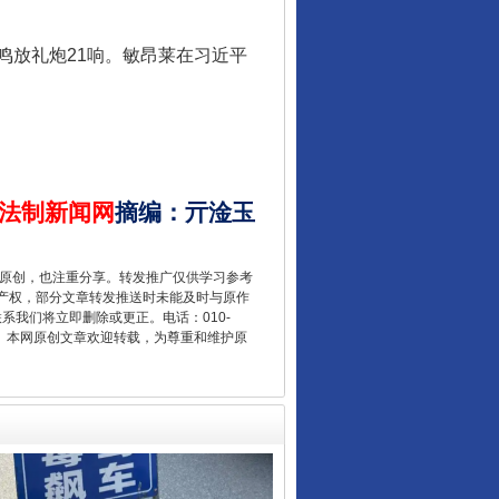
放礼炮21响。敏昂莱在习近平
从数据变化看反腐深化
法制新闻网
摘编
：
亓淦玉
重原创，也注重分享。转发推广仅供学习参考
产权，部分文章转发推送时未能及时与原作
联系我们将立即删除或更正。电话：010-
2 1号。本网原创文章欢迎转载，为尊重和维护原
酒驾未被当场查获能处罚吗