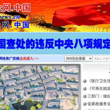
>
网络推广投稿
点击进入>>>
《医疗卫生
《可再生能源
三部门：做好
促家政服务业