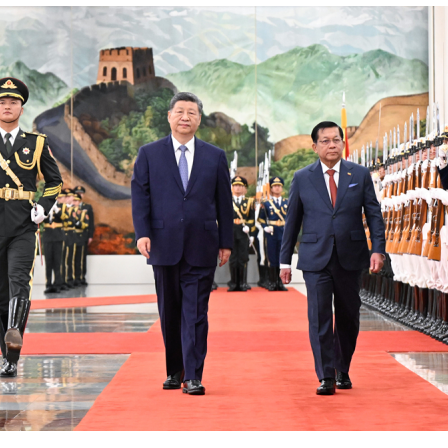
实
一纸欠条伤亲情 巡回调解促和解..
题”
法徽映军营 权益有保障