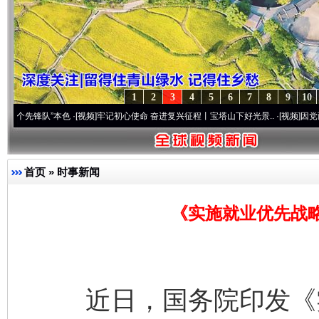
1
2
3
4
5
6
7
8
9
10
队”本色
·[视频]
牢记初心使命 奋进复兴征程丨宝塔山下好光景..
·[视频]
因党而生 为党而战
首页
»
时事新闻
《实施就业优先战略
近日，国务院印发《实