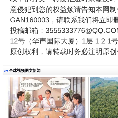
意侵犯到您的权益烦请告知本网制作采编
GAN160003，请联系我们将立即删
投稿邮箱：3555333776@QQ
千年窑火 生生不息
一
12号（华声国际大厦）1层 1 2
原创权利，请转载时务必注明原创作
全球视频图文新闻
揭开“小金库”的免责幌子