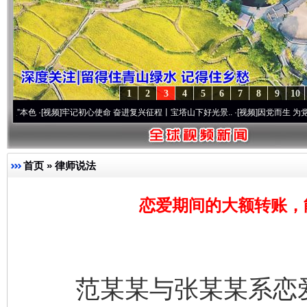
1
2
3
4
5
6
7
8
9
10
[视频]
牢记初心使命 奋进复兴征程丨宝塔山下好光景..
·[视频]
因党而生 为党而战——百年
首页
»
律师说法
恋爱期间的大额转账，
范某某与张某某系恋爱