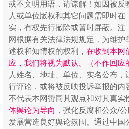
或不文明用语，请谅解！如因被反
人或单位版权和其它问题需即时在
实，有权先行撤除或暂时屏蔽。注
网根据有关法律法规规定，为维护
述权和知情权的权利，
在收到本网
应，我们将视为默认。（不作回应
“蜀中异人”王建安的艺术幻境
人姓名、地址、单位、实名公布，让
行评论，或将被反映投诉举报的内
不代表本网赞同其观点和对其真实
体舆论为导向
，强化反腐和公众/公
发展营造良好舆论氛围。通过中国公