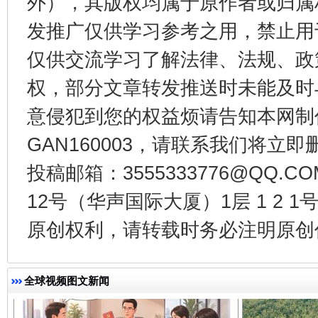
外），其版权均属于原作者或归属
发推广仅供学习参考之用，禁止用
仅供交流学习了解法律、法规、政
权，部分文章转发推送时未能及时
意侵犯到您的权益烦请告知本网制作采编
GAN160003，请联系我们将立即删
千年窑火 生生不息
一
投稿邮箱：3555333776@QQ
12号（华声国际大厦）1层 1 2
原创权利，请转载时务必注明原创作
全球视频图文新闻