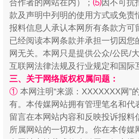
合作者的网站在内）；
⑸
因不可抗
款及声明中列明的使用方式或免责
全民健身五年计划来了！等你上场
报料信息人承认本网所有条款方可
已经阅读本网条款并承担一切因您
网无关。本网只是提供公众/公民/
互联网法律法规及行业规定和国际
三、关于网络版权权属问题：
①
本网注明“来源：XXXXXXX网”
阿坝州三大球赛在茂县开幕
规模最
有。本传媒网站拥有管理笔名和代
留言在本网站内容和反映投诉报料
所属网站的一切权力。你在本传媒