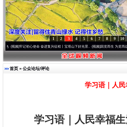
1
2
3
4
5
6
7
8
9
10
]
牢记初心使命 奋进复兴征程丨宝塔山下好光景..
·[视频]
因党而生 为党而战——百年“纪
首页
»
公众论坛/评论
学习语｜人民
学习语｜人民幸福生