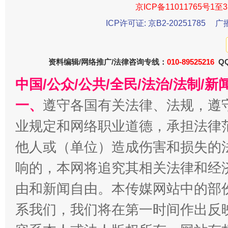
京ICP备11011765号1至3
ICP许可证: 京B2-20251785
广
资料编辑/网络推广/法律咨询专线：
010-89525216
QQ
中国/公众/公共/全民/法治/法制/
千年窑火 生生不息
一
一、
遵守各国有关法律、法规，遵
业规定和网络职业道德，承担法律
他人或（单位）造成伤害和损失的
响的，本网将追究其相关法律和经
由和新闻自由。本传媒网站中的部
系我们，我们将在第一时间作出反
揭开“小金库”的免责幌子