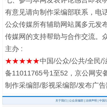
七、参与本网发表评论感言即表明
有意见请向制作采编部联系，电话：0
完善运行机制助力责任有效落实
一纸欠条
公众传媒所有辅助网站属多元发
传媒网的支持帮助与合作交流。
主办 :
★★★★★
中国/公众/公共/全民/
备11011765号1至52，京公网安备：
东山县通报“牛蛙产品抗生素超标问题”
法
制作采编部/影视采编部/发布广告
关于我们
|
公众采编部
|
法律声明
| 中国