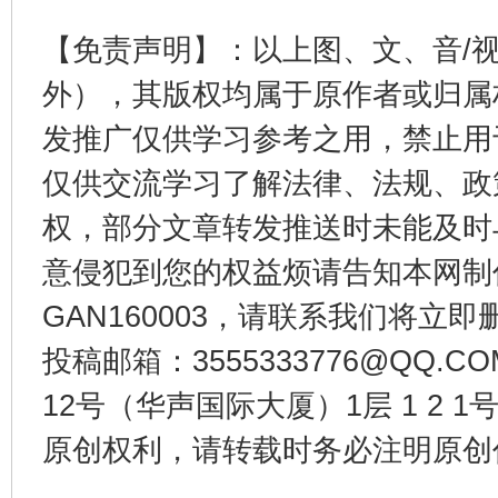
【免责声明】：以上图、文、音/
外），其版权均属于原作者或归属
发推广仅供学习参考之用，禁止用
仅供交流学习了解法律、法规、政
东山县通报“牛蛙产品抗生素超标问题”
法
权，部分文章转发推送时未能及时
意侵犯到您的权益烦请告知本网制作采编
GAN160003，请联系我们将立即删
投稿邮箱：3555333776@QQ
12号（华声国际大厦）1层 1 2
原创权利，请转载时务必注明原创作
千年窑火 生生不息
一