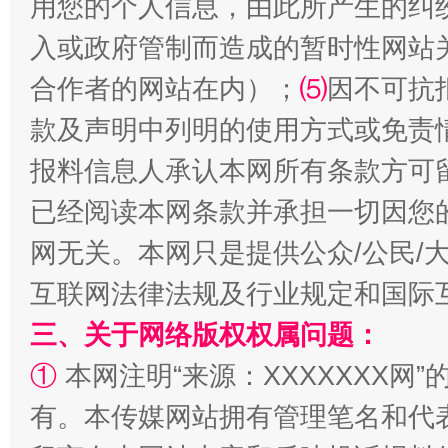
用您的个人信息，由此所产生的纠
受贿1.44亿！段成刚被判无期
从幼儿
入或政府管制而造成的暂时性网站
合作者的网站在内）；
⑸
因不可抗
款及声明中列明的使用方式或免责
报料信息人承认本网所有条款方可
已经阅读本网条款并承担一切因您
网无关。本网只是提供公众/公民/
全民健身五年计划来了！等你上场
互联网法律法规及行业规定和国际
三、关于网络版权权属问题：
①
本网注明“来源：XXXXXXX网”
有。本传媒网站拥有管理笔名和代