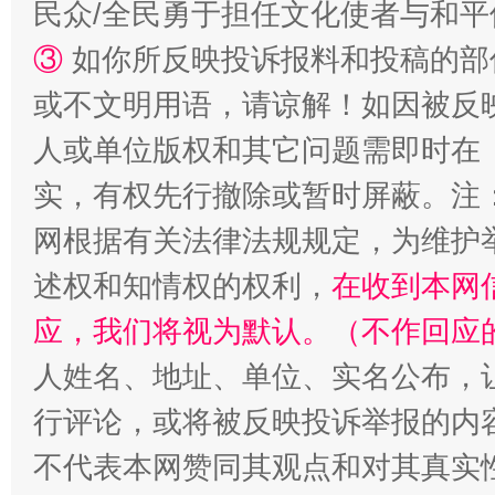
民众/全民勇于担任文化使者与和
③
如你所反映投诉报料和投稿的部
或不文明用语，请谅解！如因被反
人或单位版权和其它问题需即时在
实，有权先行撤除或暂时屏蔽。注
扯下公款旅游的“隐身衣”
如何以同
网根据有关法律法规规定，为维护
述权和知情权的权利，
在收到本网
应，我们将视为默认。（不作回应
人姓名、地址、单位、实名公布，让
行评论，或将被反映投诉举报的内
不代表本网赞同其观点和对其真实
“蜀中异人”王建安的艺术幻境