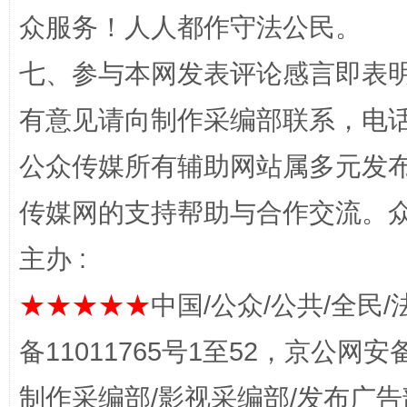
众服务！人人都作守法公民。
“蜀中异人”王建安的艺术幻境
七、参与本网发表评论感言即表明
有意见请向制作采编部联系，电话：0
公众传媒所有辅助网站属多元发
传媒网的支持帮助与合作交流。
主办 :
完善运行机制助力责任有效落实
一纸欠条
★★★★★
中国/公众/公共/全民/
备11011765号1至52，京公网安备：
制作采编部/影视采编部/发布广告