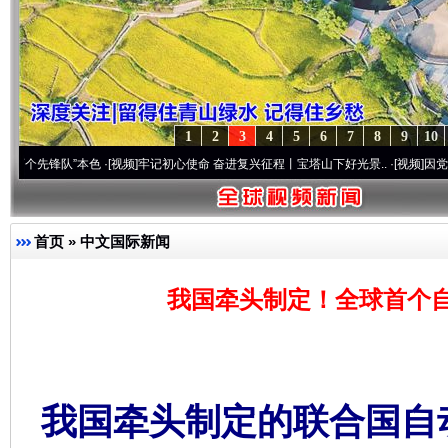
1
2
3
4
5
6
7
8
9
10
队”本色
·[视频]
牢记初心使命 奋进复兴征程丨宝塔山下好光景..
·[视频]
因党而生 为党而
首页
»
中文国际新闻
我国牵头制定！全球首个
我国牵头制定的联合国自