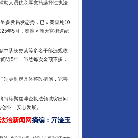
行业协会接连发公告
辅助人员优亲厚友搞选择性执法
呈多发易发态势，已立案查处10
25年5月，秦淮区朝天宫街道纪
副中队长史某等多名干部违规收
时间近5年，虽然每次金额不多，
门别类制定具体整改措施，完善
让核能赋能千行百业
将持续聚焦涉企执法领域突出问
心创业、安心发展。
法治新闻网
摘编
：
亓淦玉