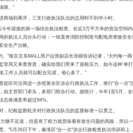
保障。”
商场到离开，三支行政执法队伍的总用时不到半小时。
今年迎接的第一场综合执法检查。在近3万平方米的营业空间内
局的执法人员分头行动：一组直奔消防控制室与配电房查验安全
安全生产台账。
的。”南京京东MALL用户运营副店长张丽告诉记者，“大约每一
监管局又来查资质，确实给我们带来了迎检压力。如今这种‘单打
5名工作人员就可以配合完成，省心多了。”
区司法局进一步统筹全区涉企行政执法工作，推行“合一次”涉
，由主管部门牵头，多部门联合行动。据统计，今年1至5月，
法总体满意率超过94%。
，纪检监察机关对行政执法队伍的监督标准一以贯之。
力微不足道，但是有了权力就意味着有发生问题的风险，所以一
。”5月26日下午，秦淮区“合一次”涉企行政检查执法培训班