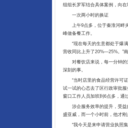
组组长罗军结合具体案例，向在
一次两小时的换证
上午9点多，位于秦淮河畔夫
峰做备餐工作。
“现在每天的生意都处于爆满的
营收同比上升了20%—25%。
对餐饮店来说，每一分钟的营业
深刻的事。
“当时店里的食品经营许可证快
试一试的心态去了区行政审批服
窗口工作人员加班到6点多，通
涉企服务效率的提升，受益的
盛亚威，而一个小时前，他才刚
“我今天是来申请营业执照集中