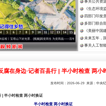
事关公共资
《生态环境监
读
四部门印发
多部门联合部
《美丽中国建
4
5
6
7
8
9
10
11
12
13
14
15
未来五年，
山下好光景..
·[视频]
因党而生 为党而战——百年“纪”事⑧加强纪律..
·[视频]
牢记初心使命
事关人工智
反腐在身边·记者百县行 | 半小时检查 两小
发布时间：2026-06-29 来源：
中央
 半小时检查 两小时换证
半小时检查 两小时换证