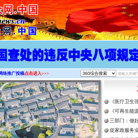
>
网络推广投稿
点击进入>>>
《医疗卫生
《可再生能源
三部门：做好
促家政服务业