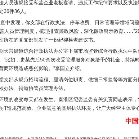
实
一纸欠条伤亲情 巡回调解促和解..
法人员违规接受私营企业老板宴请、违反工作纪律要求以及执法
36件36人。
中发现，你支部在行政执法、停车收费、日常管理等领域问题
善人员管理制度，梳理排查廉政风险，深化廉政警示教育……”20
室所在的党支部制发了一份纪律检查建议书。
天宫街道综合行政执法办公室下属市场监管综合行政执法中队
。“比如，史某先后50余次收受管理服务对象给予的礼金，持续
营商环境造成恶劣影响。”李国立介绍。
支部从规范招聘流程、厘清岗位职责、做细日常监督等方面分
题”
法徽映军营 权益有保障
核办法、街道协管员管理办法。
境的改变每天都在发生。秦淮区纪委监委有关负责同志表示，
推动打造规范高效、企业满意的基层执法环境，让广大经营主体专
中国