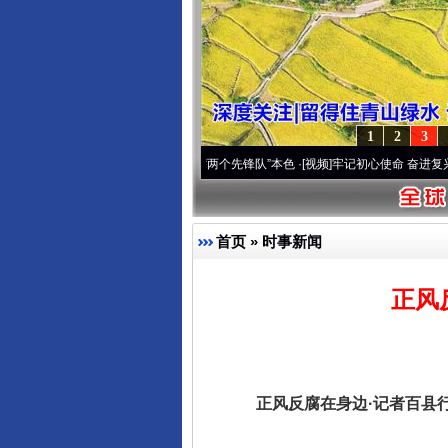
1
2
3
改变雪域高原..
·[视频]
永葆“两个先锋队”本色
·[视频]
牢记初心使命 奋进复兴征程丨宝塔
首页
»
时事新闻
正风
正风反腐在身边·记者百县行 |