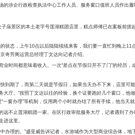
场的涉企行政检查执法中心工作人员、服务窗口值班人员作出履
子庙景区的本土老字号莲湖糕团店里，糕点师傅已在案板前搓起
状态，上午10点以后陆陆续续来客，我们要一直忙到晚上11
”南京奇芳阁运营总经理丁文达向记者介绍。
时间都意味着收入。一次“差点在节假日开不了门”的经历，
到期了，而第二天就是节假日，如果当天办不下来，店里可能
务大厅。”按照丁文达以往的经验，换个证要跑好几个窗口，他
过“一窗办理”等机制，仅用两个小时就办结了所有手续，他当天
远不止莲湖糕团一家。在区行政审批服务大厅，记者遇到了办
走进这里。
办理的。”盛亚威告诉记者，水游城作为大型商业综合体，地