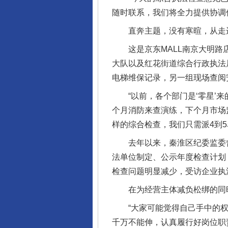
随时联系，我们将全力提供协调
直奔主题，没有寒暄，从走进
这是京东MALL南京大明路店
大队以及红花街道综合行政执法
电梯维保记录，另一组现场查阅
“以前，各个部门是‘零星’来
个月消防来查演练，下个月市场
样的综合检查，我们只需派4到
去年以来，秦淮区纪委监委督促
法单位制定、公示年度检查计划
检查问题明显减少，受访企业执
在为经营主体减负松绑的同时
“大家可能觉得自己手中的权
千万不能伸，认真履行好岗位职责