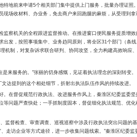
他特地前来申请5个相关部门集中提供上门服务，批量办理证照。
员现场收材料、办业务，免去商户来回跑腿的麻烦，从受理到拿
监察机关的全程跟进监督推动。在推进窗口便民服务提质增效
求出发，按照事项集中、业务趋同原则，将全区31个部门（条线）
办理机制，对复杂诉求联合研判、协同攻坚，全力构建高效响应
在是来服务的。”张丽的切身感慨，见证着执法理念的深刻转变。
文达提到的这个相处细节，折射出执法队伍作风的持续改进。
。在督促规范行政执法、改进服务作风上，秦淮区纪委监委坚
位等问题严查快处；一手抓制度固本，督促细化执法规范、优化
监督检查、审查调查、巡视巡察中涉及行政执法突出问题的基础
通’、走访企业等方式途径，进一步收集问题线索。”秦淮区纪委