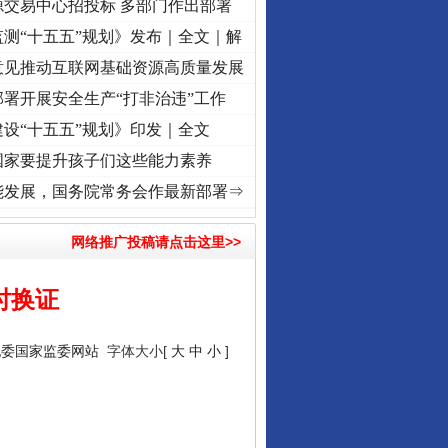
源交易中心招投标 多部门作出部署
测“十五五”规划》发布｜全文｜解
意见推动互联网基础资源高质量发展
署开展安全生产“打非治违”工作
设“十五五”规划》印发｜全文
国家要提升孩子们这些能力素养
 奋进复兴征程丨“转折之城”激荡..
·[视频]
牢记初心使命 奋进复兴征程丨红船起航处 潮
能发展，国务院常务会作最新部署⇒
网络推广投稿请点击这里>>
时换证
纪委国家监委网站
字体大小[
大
中
小
]