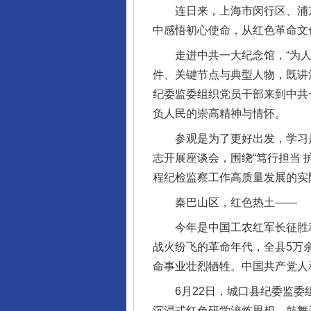
连日来，上海市闵行区、浦东
中感悟初心使命，从红色革命文
走进中共一大纪念馆，“为人民
件、关键节点与典型人物，既讲
纪委监委组织党员干部来到中共
负人民的崇高精神与情怀。
参观是为了更好出发，学习是
志开展座谈会，围绕“笃行担当
程纪检监察工作高质量发展的实
秦巴山区，红色热土——
今年是中国工农红军长征胜利
战火纷飞的革命年代，全县5万余
命事业壮烈牺牲。中国共产党人
6月22日，城口县纪委监委组
沉浸式红色研学淬炼思想、鼓舞