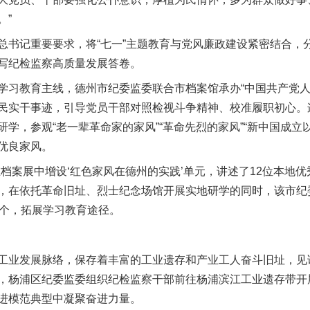
。”
记重要要求，将“七一”主题教育与党风廉政建设紧密结合，
写纪检监察高质量发展答卷。
教育主线，德州市纪委监委联合市档案馆承办“中国共产党人
民实干事迹，引导党员干部对照检视斗争精神、校准履职初心。
学，参观“老一辈革命家的家风”“革命先烈的家风”“新中国成立
优良家风。
案展中增设‘红色家风在德州的实践’单元，讲述了12位本地优
，在依托革命旧址、烈士纪念场馆开展实地研学的同时，该市纪
3个，拓展学习教育途径。
业发展脉络，保存着丰富的工业遗存和产业工人奋斗旧址，见
，杨浦区纪委监委组织纪检监察干部前往杨浦滨江工业遗存带开
进模范典型中凝聚奋进力量。