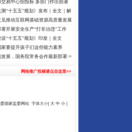
源交易中心招投标 多部门作出部署
测“十五五”规划》发布｜全文｜解
意见推动互联网基础资源高质量发展
署开展安全生产“打非治违”工作
设“十五五”规划》印发｜全文
国家要提升孩子们这些能力素养
]
牢记初心使命 奋进复兴征程丨“转折之城”激荡..
·[视频]
牢记初心使命 奋进复兴征程丨红
能发展，国务院常务会作最新部署⇒
网络推广投稿请点击这里>>
纪委国家监委网站
字体大小[
大
中
小
]