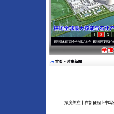
1
2
3
0周年 深刻改变雪域高原..
·[视频]
永葆“两个先锋队”本色
·[视频]
牢记初心使命 奋进复
首页
»
时事新闻
深度关注丨在新征程上书写