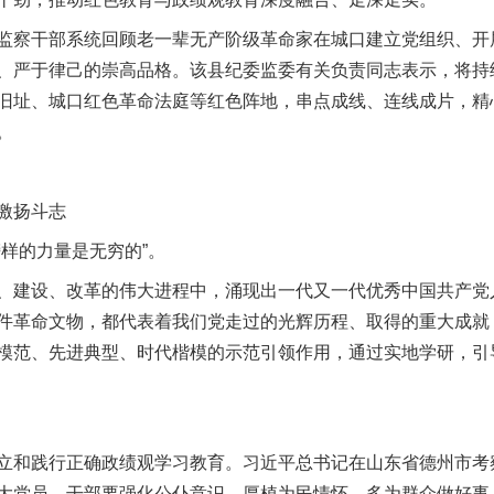
察干部系统回顾老一辈无产阶级革命家在城口建立党组织、开
、严于律己的崇高品格。该县纪委监委有关负责同志表示，将持
旧址、城口红色革命法庭等红色阵地，串点成线、连线成片，精心
。
激扬斗志
样的力量是无穷的”。
建设、改革的伟大进程中，涌现出一代又一代优秀中国共产党
件革命文物，都代表着我们党走过的光辉历程、取得的重大成就
模范、先进典型、时代楷模的示范引领作用，通过实地学研，引
和践行正确政绩观学习教育。习近平总书记在山东省德州市考察
大党员、干部要强化公仆意识，厚植为民情怀，多为群众做好事