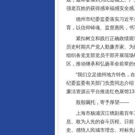
强老百姓的获得感幸福感安全感
德州市纪委监委落实习近平总书
育，以信仰铸魂、监督惠民，书
紧扣树立和践行正确政绩观学习
历史时期共产党人勤廉齐家、为
组织各党支部党员干部开展现场研
区，推动继承和弘扬革命前辈的
“我们立足德州地方特色，在档
纪委监委有关部门负责同志介绍
廉洁资源云平台推送红色展馆1
殷殷嘱托，寄予厚望——
上海市杨浦滨江镌刻着百年工
息、敢为人先的奋斗历程。日前
史、感悟人民城市理念、对标先