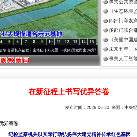
事关公共资
《生态环境监
读
四部门印发
多部门联合部
《美丽中国建
4
5
6
7
8
9
10
11
12
13
14
15
未来五年，
兴征程丨宝塔山下好光景..
·[视频]
因党而生 为党而战——百年“纪”事⑧加强纪律..
·[视频
事关人工智
在新征程上书写优异答卷
发布时间：2026-06-30 来源：
中央
优异答卷
纪检监察机关以实际行动弘扬伟大建党精神传承红色基因