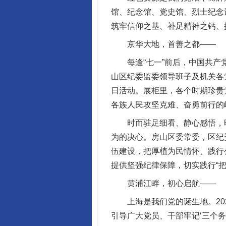
馆、纪念馆、党史馆、烈士纪念
筑牢信仰之基、补足精神之钙、
京华大地，首善之都——
每逢“七一”前后，中国共产党
山区纪委监委领导班子及机关各党
日活动。展柜里，各个时期珍贵
各族人民攻坚克难、奋勇前行的
时而驻足细看、静心感悟，时
为的决心。房山区委常委，区纪
伍建设，把厚植为民情怀、践行
提供坚强纪律保障，切实践行“
黄浦江畔，初心启航——
上海是我们党的诞生地。202
引导广大党员、干部牢记‘三个务