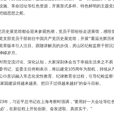
设施、革命旧址等红色资源，开展形式多样、特色鲜明的主题党
把稳思想之舵。
历史展览馆都会迎来参观热潮，党员干部纷纷走进展馆，感悟
支部党员干部前往中国共产党历史展览馆，开展“‘重温光辉历程 汲
党章版本引人注目。跟随讲解员的步伐，房山区纪检监察干部沉
峥嵘岁月。
而交流讨论、深化认知，大家深刻体会当下幸福生活来之不易
委书记、监委主任佟刚表示，将以建党105周年为契机，持续从
公仆意识融入常态化党性教育、纪律教育全过程，引导纪检监察干
把家园建设得越来越美、把日子过得越来越好”的奋斗目标。
3年，习近平总书记在上海考察时强调，“要用好一大会址等红
必’，在新征程上开拓创新、奋发进取、真抓实干。”