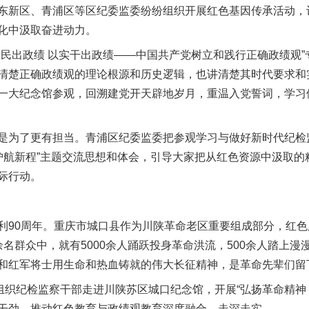
新区、青浦区等区纪委监委纷纷组织开展红色基因传承活动，
化中汲取奋进动力。
出政绩 以实干出政绩——中国共产党树立和践行正确政绩观”
清楚正确政绩观的理论根源和历史逻辑，也讲清楚其时代要求和实
一大纪念馆参观，回溯建党开天辟地岁月，重温入党誓词，学习
为了更有担当。青浦区纪委监委把参观学习与做好新时代纪检
 护航新程”主题交流思想和体会，引导大家把从红色资源中汲取
际行动。
90周年。重庆市城口县作为川陕革命老区重要组成部分，红色
名群众中，就有5000余人踊跃投身革命洪流，500余人踏上漫
和红军将士用生命和热血铸就的伟大长征精神，是革命先辈们留
织纪检监察干部走进川陕苏区城口纪念馆，开展“弘扬革命精神 
干劲，推动红色教育与政绩观教育深度融合、走深走实。