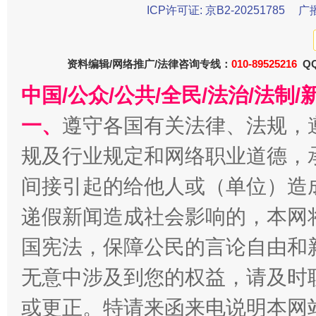
东山县通报“牛蛙产品抗生素超标问题”
法
ICP许可证: 京B2-20251785
广
资料编辑/网络推广/法律咨询专线：
010-89525216
QQ
中国/公众/公共/全民/法治/法
一、
遵守各国有关法律、法规，
规及行业规定和网络职业道德，
间接引起的给他人或（单位）造
千年窑火 生生不息
一
递假新闻造成社会影响的，本网
国宪法，保障公民的言论自由和
无意中涉及到您的权益，请及时
或更正。特请来函来电说明本网