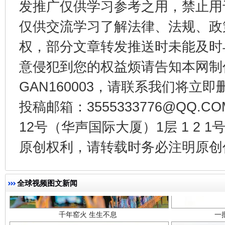
发推广仅供学习参考之用，禁止用
仅供交流学习了解法律、法规、政
东山县通报“牛蛙产品抗生素超标问题”
法
权，部分文章转发推送时未能及时
意侵犯到您的权益烦请告知本网制作采编
GAN160003，请联系我们将立即删
投稿邮箱：3555333776@QQ
12号（华声国际大厦）1层 1 2
原创权利，请转载时务必注明原创作
千年窑火 生生不息
一
全球视频图文新闻