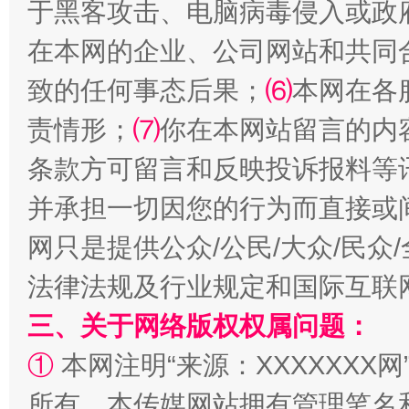
于黑客攻击、电脑病毒侵入或政
在本网的企业、公司网站和共同
致的任何事态后果；
⑹
本网在各
责情形；
⑺
你在本网站留言的内
全民健身五年计划来了！等你上场
条款方可留言和反映投诉报料等
并承担一切因您的行为而直接或
网只是提供公众/公民/大众/民
法律法规及行业规定和国际互联
三、关于网络版权权属问题：
①
本网注明“来源：XXXXXXX网
所有。本传媒网站拥有管理笔名
阿坝州三大球赛在茂县开幕
规模最