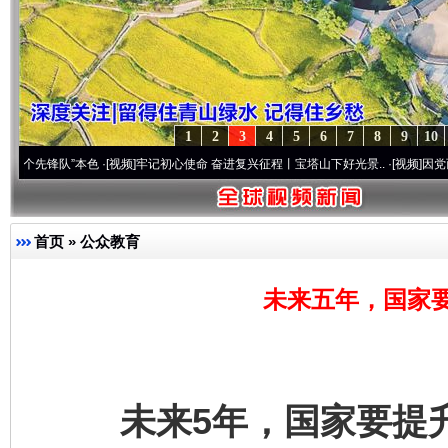
1
2
3
4
5
6
7
8
9
10
队”本色
·[视频]
牢记初心使命 奋进复兴征程丨宝塔山下好光景..
·[视频]
因党而生 为党而
首页
»
公众教育
未来五年，国家
未来5年，国家要提升