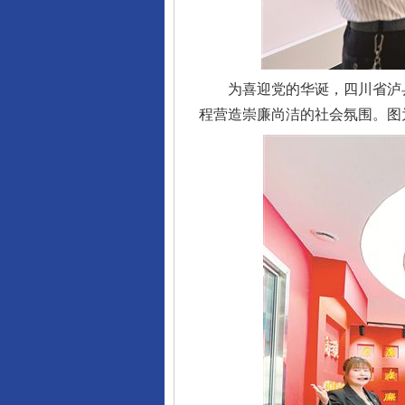
为喜迎党的华诞，四川省泸县
程营造崇廉尚洁的社会氛围。图