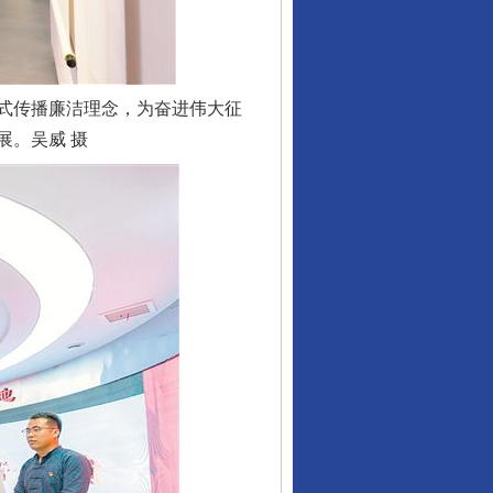
式传播廉洁理念，为奋进伟大征
展。吴威 摄