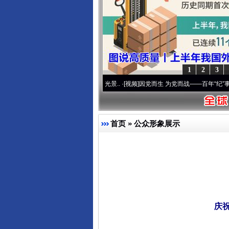
1
2
3
兴征程丨宝塔山下好光景..
·[视频]
因党而生 为党而战——百年“纪”事⑧加强纪律..
·[视
首页
»
公众形象展示
庆祝