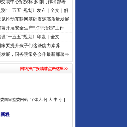
源交易中心招投标 多部门作出部署
测“十五五”规划》发布｜全文｜解
意见推动互联网基础资源高质量发展
署开展安全生产“打非治违”工作
设“十五五”规划》印发｜全文
国家要提升孩子们这些能力素养
红船起航处 潮起..
·[视频]
一首歌的时间，读懂乐至的“诗与远方”
·[视频]
从《水浒传》看
能发展，国务院常务会作最新部署⇒
网络推广投稿请点击这里>>
纪委国家监委网站
字体大小[
大
中
小
]
启新程