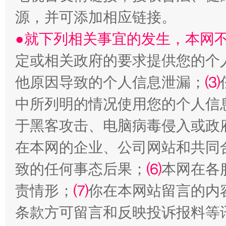
受贿1.44亿！段成刚被判无期
从幼儿
源，并可添加相应链接。
●就下列相关事宜的发生，本网
定或相关政府的要求提供您的个
他原因导致的个人信息泄漏；
⑶
中所列明的情况使用您的个人信
于黑客攻击、电脑病毒侵入或政
全民健身五年计划来了！等你上场
在本网的企业、公司网站和共同
致的任何事态后果；
⑹
本网在各
责情形；
⑺
你在本网站留言的内
条款方可留言和反映投诉报料等