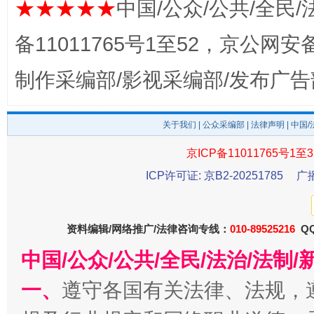
★★★★★
中国/公众/公共/全民/
备11011765号1至52，京公网安备：
制作采编部/影视采编部/发布广告
东山县通报“牛蛙产品抗生素超标问题”
法
关于我们
|
公众采编部
|
法律声明
| 中国
京ICP备11011765号1至3
ICP许可证: 京B2-20251785
广
资料编辑/网络推广/法律咨询专线：
010-89525216
QQ
中国/公众/公共/全民/法治/法
千年窑火 生生不息
一
一、
遵守各国有关法律、法规，