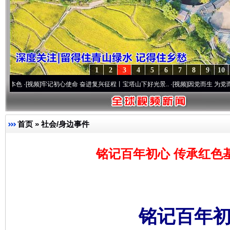
1
2
3
4
5
6
7
8
9
10
频]
牢记初心使命 奋进复兴征程丨宝塔山下好光景..
·[视频]
因党而生 为党而战——百年“
首页
»
社会/身边事件
铭记百年初心 传承红色
铭记百年初