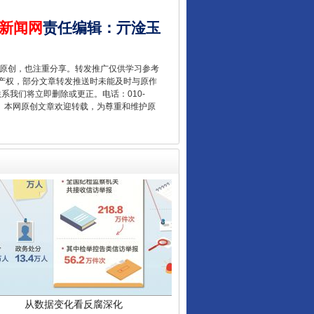
新闻网
责任编辑
：
亓淦玉
让核能赋能千行百业
重原创，也注重分享。转发推广仅供学习参考
产权，部分文章转发推送时未能及时与原作
联系我们将立即删除或更正。电话：010-
2 1号。本网原创文章欢迎转载，为尊重和维护原
从数据变化看反腐深化