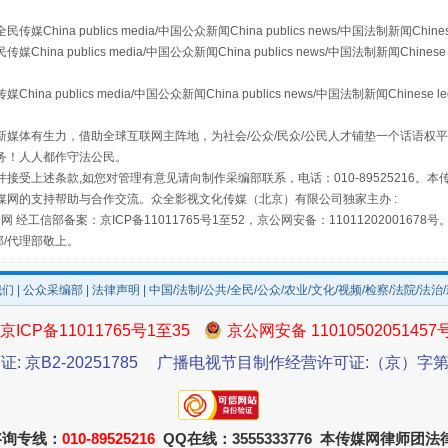
a publics media/中国公众新闻China publics news/中国法制新闻Chinese
 publics media/中国公众新闻China publics news/中国法制新闻Chinese 
publics media/中国公众新闻China publics news/中国法制新闻Chinese l
媒体有生力，借助全球互联网主阵地，为社会/公众/民众/公民人才铺垫一个话语权平
务！人人都作守法公民。
接受上述条款,如您对管理有意见请向制作采编部联系，电话：010-89525216。
媒网的支持帮助与合作交流。众全影视文化传媒（北京）有限公司独家主办 :
场
事关残疾人未来5年
网 经工信部备案：京ICP备11011765号1至52，京公网安备：11011202001678号
部/代理部敬上。
我们
|
公众采编部
|
法律声明
| 中国/法制/公共/全民/公众/农业/文化/视频/检察/法院/法治
京ICP备11011765号1至35
京公网安备 11010502051457
证: 京B2-20251785
广播电视节目制作经营许可证:（京）字第3
咨询专线：
010-89525216
QQ在线：3555333776 本传媒网律师团