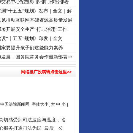
源交易中心招投标 多部门作出部署
测“十五五”规划》发布｜全文｜解
意见推动互联网基础资源高质量发展
署开展安全生产“打非治违”工作
设“十五五”规划》印发｜全文
国家要提升孩子们这些能力素养
牢记初心使命 奋进复兴征程丨“转折之城”激荡..
·[视频]
牢记初心使命 奋进复兴征程丨红船
能发展，国务院常务会作最新部署⇒
网络推广投稿请点击这里>>
：
中国法院新闻网
字体大小[
大
中
小
]
真切感受到司法速度与温度，临
服务打通司法为民 “最后一公