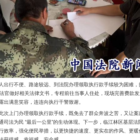
实
一纸欠条伤亲情 巡回调解促和解..
出行不便、路途较远、到法院办理领取执行款手续较为困难，
。执行法官做好相关法律文书，专程前往当事人住处，现场完善费款
露出满意笑容，连连向执行干警致谢。
次上门办理领取执行款手续，既免去了群众奔波之苦，又让案
通司法为民 “最后一公里”的生动体现。下一步，临江林区基层
行效率，强化便民举措，以更快捷的速度、更实在的作风、更暖
法获得感、幸福感、安全感。