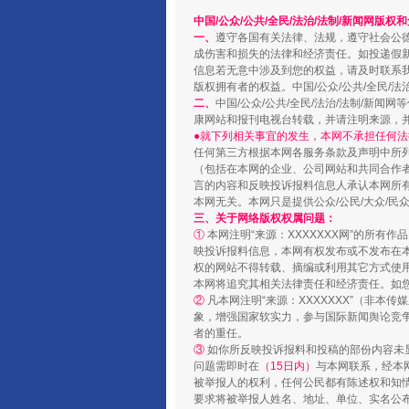
中国/公众/公共/全民/法治/法制/新闻网版权
阿坝州三大球赛在茂县开幕
一、
遵守各国有关法律、法规，遵守社会公
成伤害和损失的法律和经济责任。如投递假
信息若无意中涉及到您的权益，请及时联系
版权拥有者的权益。中国/公众/公共/全民/法
二、
中国/公众/公共/全民/法治/法制/
康网站和报刊电视台转载，并请注明来源，
●就下列相关事宜的发生，本网不承担任何法
任何第三方根据本网各服务条款及声明中所
（包括在本网的企业、公司网站和共同合作
言的内容和反映投诉报料信息人承认本网所
本网无关。本网只是提供公众/公民/大众/
三、关于网络版权权属问题：
①
本网注明“来源：XXXXXXX网”的所有
映投诉报料信息，本网有权发布或不发布在
国家大学科技园优化重塑工作
权的网站不得转载、摘编或利用其它方式使用
本网将追究其相关法律责任和经济责任。如
②
凡本网注明“来源：XXXXXXX”（非
象，增强国家软实力，参与国际新闻舆论竞争
者的重任。
③
如你所反映投诉报料和投稿的部份内容未
问题需即时在
（15日内）
与本网联系，经本
被举报人的权利，任何公民都有陈述权和知
要求将被举报人姓名、地址、单位、实名公布