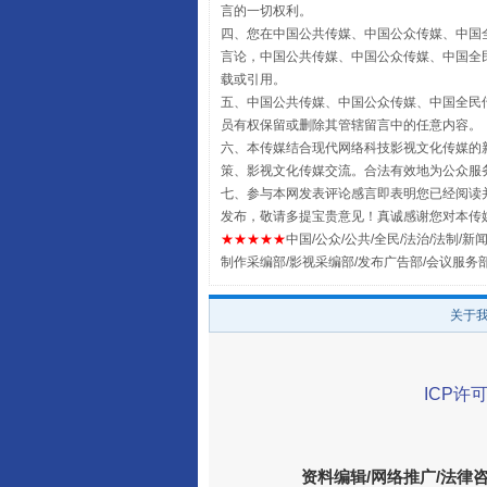
言的一切权利。
四、您在中国公共传媒、中国公众传媒、中国全民传媒Chin
言论，中国公共传媒、中国公众传媒、中国全民传媒China
载或引用。
五、中国公共传媒、中国公众传媒、中国全民传媒China 
员有权保留或删除其管辖留言中的任意内容。
六、本传媒结合现代网络科技影视文化传媒的新
策、影视文化传媒交流。合法有效地为公众服
七、参与本网发表评论感言即表明您已经阅读并
发布，敬请多提宝贵意见！真诚感谢您对本传
全民健身五年计划来了！等你上
★★★★★
中国/公众/公共/全民/法治/法制/新闻
制作采编部/影视采编部/发布广告部/会议服务
关于
ICP许可
资料编辑/网络推广/法律