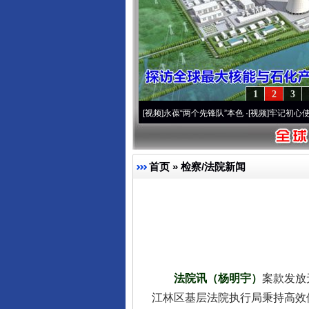
1
2
3
周年 深刻改变雪域高原..
·[视频]
永葆“两个先锋队”本色
·[视频]
牢记初心使命 奋进复兴
首页
»
检察/法院新闻
法院讯（杨明宇）
案款发放
江林区基层法院执行局秉持高效