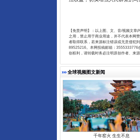
东山县通报“牛蛙产品抗生素超标问
【免责声明】：以上图、文、音/视频文章
之用，禁止用于商业用途，并不代表本网赞
者取得联系，若来源标注错误或无意侵犯到您的
89525216。本网投稿邮箱：355533
创权利，请转载时务必注明原创作者、来源：
全球视频图文新闻
千年窑火 生生不息