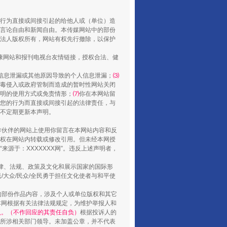
走走走！国家喊你健身啦
行为直接或间接引起的给他人或（单位）造
言论自由和新闻自由。本传媒网站中的部份
法人版权所有，网站有权先行撤除，以保护
健康网站和报刊电视台友情链接，授权合法、健
信息泄漏或其他原因导致的个人信息泄漏；
⑶
毒侵入或政府管制而造成的暂时性网站关闭
明的使用方式或免责情形；
⑺
你在本网站留
您的行为而直接或间接引起的法律责任，与
将不定期更新本声明。
合作伙伴的网站上使用你留言在本网站内容和反
权在网站内转载或修改引用。但未经本网授
山西：不断增强治理腐败综合效能
源于：XXXXXXX网”。违反上述声明者，
法律、法规、政策及文化和展示国家的国际形
大众/民众/全民勇于担任文化使者与和平使
的部份作品内容，涉及个人或单位版权和其它
本网根据有关法律法规规定，为维护举报人和
认。（不作回应的其责任自负）
根据投诉人的
至所涉相关部门领导。未加盖公章，并不代表