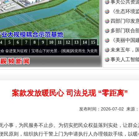
事关公共资
《生态环境监
读
四部门印发
多部门联合部
《美丽中国建
4
5
6
7
8
9
10
11
12
13
14
15
未来五年，
征程丨宝塔山下好光景..
·[视频]
因党而生 为党而战——百年“纪”事⑧加强纪律..
·[视频]
事关人工智
案款发放暖民心 司法兑现 “零距离”
发布时间：2026-07-02 来源
无小事，为民服务不止步。为切实把民众权益落到实处，让群众
便民原则，组织执行干警上门为申请执行人办理领款手续，以暖心