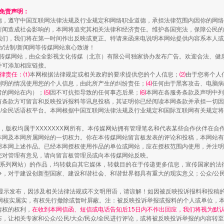
和免责声明：
规模最大的光氢储一体化项目
德，遵守中国互联网法律法规及行业规定和网络职业道德，承担法律范围内因你的网络
新闻造成社会影响的，本网将追究其相关法律和经济责任。维护各国宪法，保障公民的
我们，我们将在第一时间作出反映或更正。特请来函来电说明本网站提供内容系本人或
治/法制/新闻网等传媒网站衷心致谢！
新闻网等传媒网站，由众全影视文化传媒（北京）有限公司独家协办发布广告。欢迎合法、
并可添加相应链接。
律责任：⑴
本网根据法律规定或相关政府的要求提供您的个人信息；
⑵
由于您将个人
列明的情况使用您的个人信息，由此所产生的纠纷责任；
⑷
任何由于黑客攻击、电脑病
者的网站在内）；
⑸
因不可抗拒导致的任何事态后果；
⑹
本网在各服务条款及声明中列
有条款方可留言和反映投诉报料等讯息投稿，其证明你已经阅读本网条款并承担一切因
民众/全民话语权平台。本网根据中国互联网法律法规及行业规定和国际互联网有关规定
作品，版权均属于XXXXXXX网所有。本传媒网站拥有管理笔名和代表某些合作伙伴在
本网及本网所属网站的一切权力。你在本传媒网站留言板发表的评论和投稿，本网站有
镜头丨大暑三秋近
本网上述作品。已经本网授权使用作品的单位或网站，应在授权范围内使用，并注明“来
您对管理有意见，请向留言板管理员或向本传媒网站反映。
本传媒系列网站）的作品，均转载自其它媒体，转载目的在于传递更多信息，宣传国家的
，对于建设创新型国家、建设和谐社会、和谐世界都具有重大的现实意义；公众/公民/
显示发布，因涉及相关法律法规或不文明用语，请谅解！如因被反映投诉报料和投稿
网核实属实，有权先行撤除或暂时屏蔽。注：被反映投诉举报或报料的个人或单位，
情权的权利，
在收到本网信函、短信或电话告知后15日内不作出回应，我们将视为默
，让相关专家和公众/公民/大众/民众/全民进行评论，或将被反映投诉举报的内容转