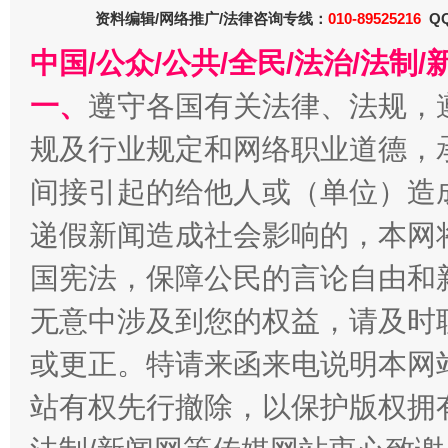
资料编辑/网络推广/法律咨询专线：
010-89525216
QQ
中国/公众/公共/全民/法治/法
一、
遵守各国有关法律、法规，
规及行业规定和网络职业道德，
千年窑火 生生不息
一
间接引起的给他人或（单位）造
递假新闻造成社会影响的，本网
国宪法，保障公民的言论自由和
无意中涉及到您的权益，请及时
或更正。特请来函来电说明本网
站有权先行撤除，以保护版权拥有者
揭开“小金库”的免责幌子