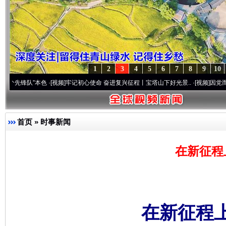
1
2
3
4
5
6
7
8
9
10
”本色
·[视频]
牢记初心使命 奋进复兴征程丨宝塔山下好光景..
·[视频]
因党而生 为党而战
首页
»
时事新闻
在新征程
在新征程