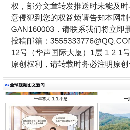
权，部分文章转发推送时未能及时
意侵犯到您的权益烦请告知本网制作采编
GAN160003，请联系我们将立即删
投稿邮箱：3555333776@QQ
12号（华声国际大厦）1层 1 2
原创权利，请转载时务必注明原创作
千年窑火 生生不息
一
全球视频图文新闻