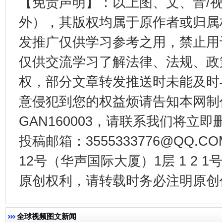
【免责声明】：以上图、文、音/
外），其版权均属于原作者或归属
发推广仅供学习参考之用，禁止用
仅供交流学习了解法律、法规、政
权，部分文章转发推送时未能及时
千年窑火 生生不息
一
意侵犯到您的权益烦请告知本网制作采编
GAN160003，请联系我们将立即删
投稿邮箱：3555333776@QQ
12号（华声国际大厦）1层 1 2
原创权利，请转载时务必注明原创作
揭开“小金库”的免责幌子
全球视频图文新闻