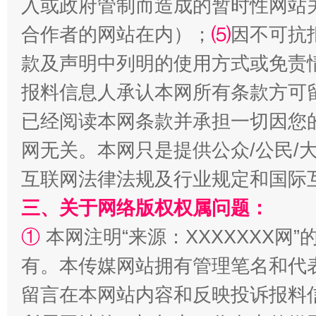
入或政府管制而造成的暂时性网站
全民健身五年计划来了！等你上场
合作者的网站在内）；
⑸
因不可抗
款及声明中列明的使用方式或免责
报料信息人承认本网所有条款方可
已经阅读本网条款并承担一切因您
网无关。本网只是提供公众/公民/
互联网法律法规及行业规定和国际
阿坝州三大球赛在茂县开幕
规模最
三、关于网络版权权属问题：
①
本网注明“来源：XXXXXXX网”
有。本传媒网站拥有管理笔名和代
留言在本网站内容和反映投诉报料