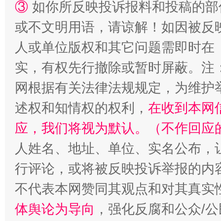
③
如你所反映投诉报料和投稿的部
或不文明用语，请谅解！如因被反
人或单位版权和其它问题需即时在
实，有权先行撤除或暂时屏蔽。注
网根据有关法律法规规定，为维护
“蜀中异人”王建安的艺术幻境
述权和知情权的权利，
在收到本网
应，我们将视为默认。（不作回应
人姓名、地址、单位、实名公布，让
行评论，或将被反映投诉举报的内
不代表本网赞同其观点和对其真实
体舆论为导向
，强化反腐和公众/公