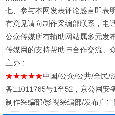
七、参与本网发表评论感言即表明
完善运行机制助力责任有效落实
一纸欠条
有意见请向制作采编部联系，电话：0
公众传媒所有辅助网站属多元发
传媒网的支持帮助与合作交流。
主办 :
★★★★★
中国/公众/公共/全民/
东山县通报“牛蛙产品抗生素超标问题”
法
备11011765号1至52，京公网安备：
制作采编部/影视采编部/发布广告