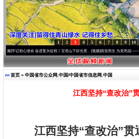
1
2
3
4
5
6
7
8
9
10
初心使命 奋进复兴征程丨宝塔山下好光景..
·[视频]
因党而生 为党而战——百年“纪”事⑧
首页
»
中国省市公众网.中国/中国省市信息网.中国
江西坚持“查改治”
江西坚持“查改治”贯通