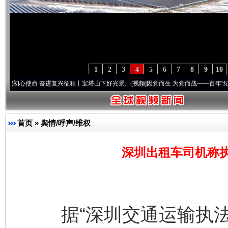
1
2
3
4
5
6
7
8
9
10
命 奋进复兴征程丨宝塔山下好光景..
·[视频]
因党而生 为党而战——百年“纪”事⑧加强纪
首页
»
舆情/呼声/维权
深圳出租车司机称
据“深圳交通运输执法”