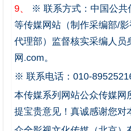
9、
※ 联系方式：中国公共
等传媒网站（制作采编部/影
代理部）监督核实采编人员身
东山县通报“牛蛙产品抗生素超标问题”
法
网.com。
※ 联系电话：010-8952521
本传媒系列网站公众传媒网
提宝贵意见！真诚感谢您对
千年窑火 生生不息
一
众全影视文化传媒（北京）有