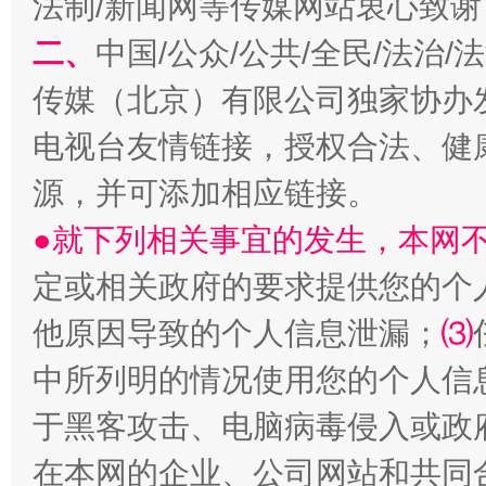
法制/新闻网等传媒网站衷心致谢
受贿1.44亿！段成刚被判无期
从幼儿
二、
中国/公众/公共/全民/法治
传媒（北京）有限公司独家协办
电视台友情链接，授权合法、健
源，并可添加相应链接。
●就下列相关事宜的发生，本网
定或相关政府的要求提供您的个
全民健身五年计划来了！等你上场
他原因导致的个人信息泄漏；
⑶
中所列明的情况使用您的个人信
于黑客攻击、电脑病毒侵入或政
在本网的企业、公司网站和共同