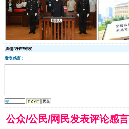
受贿1.44亿！段成刚被判无期
从幼儿
舆情/呼声/维权
发表感言：
全民健身五年计划来了！等你上场
公众/公民/网民发表评论感