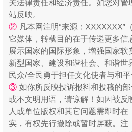
关法律责任和经济责任。如您对管
站反映。
②
凡本网注明“来源：XXXXXX
它媒体，转载目的在于传递更多信
扯下公款旅游的“隐身衣”
如何以同
展示国家的国际形象，增强国家软
新型国家、建设和谐社会、和谐世界
民众/全民勇于担任文化使者与和
③
如你所反映投诉报料和投稿的部
或不文明用语，请谅解！如因被反
人或单位版权和其它问题需即时在
“蜀中异人”王建安的艺术幻境
实，有权先行撤除或暂时屏蔽。注