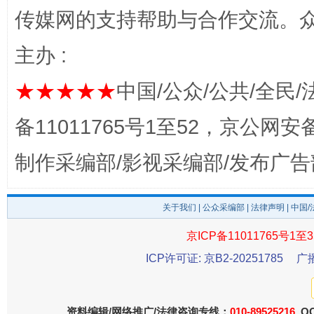
传媒网的支持帮助与合作交流。
主办 :
东山县通报“牛蛙产品抗生素超标问题”
法
★★★★★
中国/公众/公共/全民/
备11011765号1至52，京公网安备：
制作采编部/影视采编部/发布广告
关于我们
|
公众采编部
|
法律声明
| 中国
京ICP备11011765号1至3
千年窑火 生生不息
一
ICP许可证: 京B2-20251785
广
资料编辑/网络推广/法律咨询专线：
010-89525216
QQ