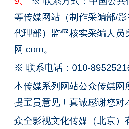
9、
※ 联系方式：中国公共
等传媒网站（制作采编部/影
代理部）监督核实采编人员身
东山县通报“牛蛙产品抗生素超标问题”
法
网.com。
※ 联系电话：010-8952521
本传媒系列网站公众传媒网
提宝贵意见！真诚感谢您对
千年窑火 生生不息
一
众全影视文化传媒（北京）有