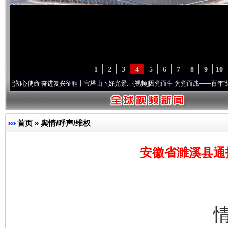
1
2
3
4
5
6
7
8
9
10
命 奋进复兴征程丨宝塔山下好光景..
·[视频]
因党而生 为党而战——百年“纪”事⑧加强纪
首页
»
舆情/呼声/维权
安徽省濉溪县通