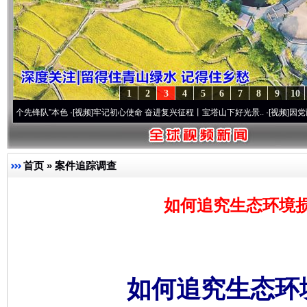
1
2
3
4
5
6
7
8
9
10
队”本色
·[视频]
牢记初心使命 奋进复兴征程丨宝塔山下好光景..
·[视频]
因党而生 为党而战
首页
»
案件追踪调查
如何追究生态环境
如何追究生态环