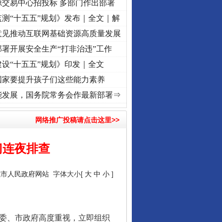
源交易中心招投标 多部门作出部署
测“十五五”规划》发布｜全文｜解
意见推动互联网基础资源高质量发展
署开展安全生产“打非治违”工作
设“十五五”规划》印发｜全文
国家要提升孩子们这些能力素养
进复兴征程丨“转折之城”激荡..
·[视频]
牢记初心使命 奋进复兴征程丨红船起航处 潮起.
能发展，国务院常务会作最新部署⇒
网络推广投稿请点击这里>>
门连夜排查
城市人民政府网站
字体大小[
大
中
小
]
委、市政府高度重视，立即组织