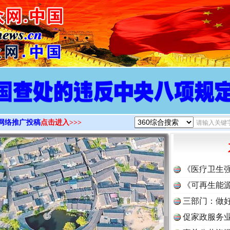
>
网络推广投稿
点击进入>>>
《医疗卫生
《可再生能源
三部门：做好
促家政服务业