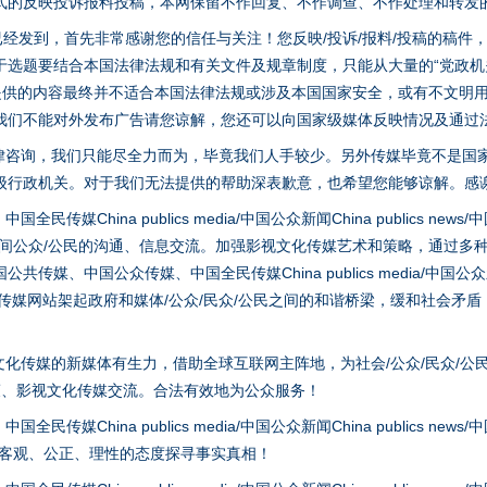
式的反映投诉报料投稿，本网保留不作回复、不作调查、不作处理和转发
稿已经发到，首先非常感谢您的信任与关注！您反映/投诉/报料/投稿的稿
选题要结合本国法律法规和有关文件及规章制度，只能从大量的“党政机关部
您提供的内容最终并不适合本国法律法规或涉及本国国家安全，或有不文明
我们不能对外发布广告请您谅解，您还可以向国家级媒体反映情况及通过
律咨询，我们只能尽全力而为，毕竟我们人手较少。另外传媒毕竟不是国
实
一纸欠条伤亲情 巡回调解促和解..
级行政机关。对于我们无法提供的帮助深表歉意，也希望您能够谅解。感
hina publics media/中国公众新闻China publics news/中国法制
之间公众/公民的沟通、信息交流。加强影视文化传媒艺术和策略，通过多
、中国公众传媒、中国全民传媒China publics media/中国公众新闻Chi
tem news等传媒网站架起政府和媒体/公众/民众/公民之间的和谐桥梁，缓和
化传媒的新媒体有生力，借助全球互联网主阵地，为社会/公众/民众/公
策、影视文化传媒交流。合法有效地为公众服务！
hina publics media/中国公众新闻China publics news/中国法制
题”
法徽映军营 权益有保障
以客观、公正、理性的态度探寻事实真相！