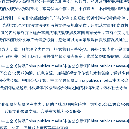
人向本网投诉举报内容公开并转给相关部门和领导。如涉及到有关法律法
式的反映投诉报料投稿，本网保留不作回复、不作调查、不作处理和转发
稿已经发到，首先非常感谢您的信任与关注！您反映/投诉/报料/投稿的稿
一批国家标准开始实施
选题要结合本国法律法规和有关文件及规章制度，只能从大量的“党政机关部
您提供的内容最终并不适合本国法律法规或涉及本国国家安全，或有不文明
我们不能对外发布广告请您谅解，您还可以向国家级媒体反映情况及通过
律咨询，我们只能尽全力而为，毕竟我们人手较少。另外传媒毕竟不是国
级行政机关。对于我们无法提供的帮助深表歉意，也希望您能够谅解。感
hina publics media/中国公众新闻China publics news/中国法制
之间公众/公民的沟通、信息交流。加强影视文化传媒艺术和策略，通过多
、中国公众传媒、中国全民传媒China publics media/中国公众新闻Chi
tem news等传媒网站架起政府和媒体/公众/民众/公民之间的和谐桥梁，缓和
以产业富民促振兴
化传媒的新媒体有生力，借助全球互联网主阵地，为社会/公众/民众/公
策、影视文化传媒交流。合法有效地为公众服务！
hina publics media/中国公众新闻China publics news/中国法制
以客观、公正、理性的态度探寻事实真相！