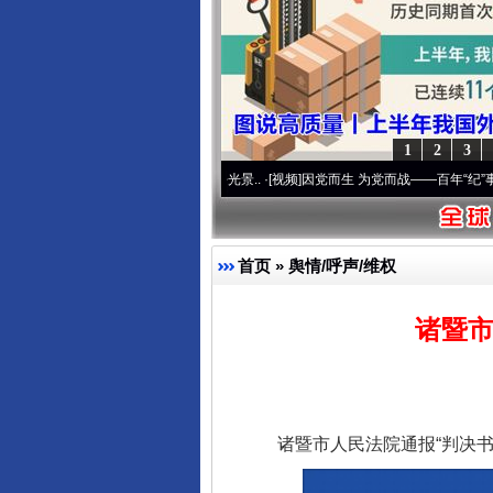
1
2
3
 奋进复兴征程丨宝塔山下好光景..
·[视频]
因党而生 为党而战——百年“纪”事⑧加强纪律.
首页
»
舆情/呼声/维权
诸暨市
诸暨市人民法院通报“判决书出