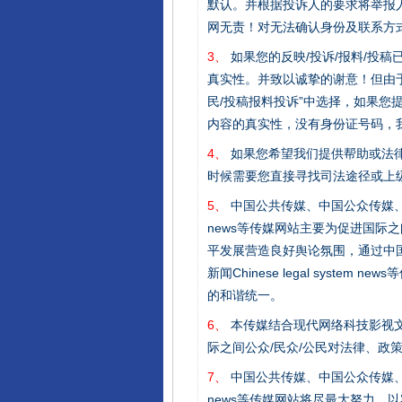
默认。并根据投诉人的要求将举报
网无责！对无法确认身份及联系方
3、
如果您的反映/投诉/报料/投
千年窑火 生生不息
真实性。并致以诚挚的谢意！但由于
民/投稿报料投诉”中选择，如果
内容的真实性，没有身份证号码，
4、
如果您希望我们提供帮助或法
时候需要您直接寻找司法途径或上
5、
中国公共传媒、中国公众传媒、中国全民传媒C
news等传媒网站主要为促进国际
平发展营造良好舆论氛围，通过中国公共传媒
新闻Chinese legal sys
的和谐统一。
揭开“小金库”的免责幌子
6、
本传媒结合现代网络科技影视文
际之间公众/民众/公民对法律、政
7、
中国公共传媒、中国公众传媒、中国全民传媒C
news等传媒网站将尽最大努力，