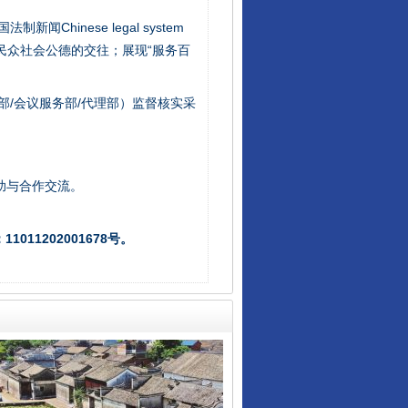
新闻Chinese legal system
/民众社会公德的交往；展现“服务百
部/会议服务部/代理部）监督核实采
“后车司机肯定在骂我”
助与合作交流。
011202001678号。
让传统村落焕发生机