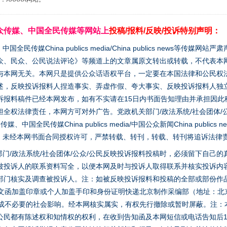
众传媒、中国全民传媒等网站上
投稿/报料/反映/投诉特别声明：
媒China publics media/China publics news等传媒网
众、民众、公民说法评论》等频道上的文章属原文转出或转载，不代表本
与本网无关。本网只是提供公众话语权平台，一定要在本国法律和公民权
述，反映投诉报料人捏造事实、弄虚作假、夸大事实、反映投诉报料人独
诉报料稿件已经本网发布，如有不实请在15日内书面告知理由并承担因此
全权法律责任，本网方可对外广告。党政机关部门/政法系统/社会团体/公
全民传媒China publics media/中国公众新闻China publics new
题”
法徽映军营 权益有保障
家版权。未经本网书面合同授权许可，严禁转载、转刊，转载、转刊将追诉法律
门/政法系统/社会团体/公众/公民反映投诉报料投稿时，必须留下自己
被投诉人的联系资料写全，以便本网及时与投诉人取得联系并核实投诉内
部门核实及调查被投诉人。注：如被反映投诉报料和投稿的全部或部份作
面文函加盖印章或个人加盖手印和身份证明快递北京制作采编部（地址：北
避免造成不必要的社会影响。经本网核实属实，有权先行撤除或暂时屏蔽。注
公民都有陈述权和知情权的权利，在收到告知函及本网短信或电话告知后1