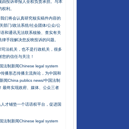
规由投诉举报人全权负责承担。与本
的权利。
件，我们将会认真研究核实稿件内容的
从数据变化看反腐深化
门/政法系统/社会团体/公众/公
用语和通讯无法联系核验、查实有关
法律手段解决您反映投诉的问题。
家司法机关，也不是行政机关，很多
谢您的信任与关注！
新闻Chinese legal system
种传播形态传播主流舆论，为中国和
na publics news/中国法制
社会矛盾！最终实现政府、媒体、公众三者
酒驾未被当场查获能处罚吗
民人才铺垫一个话语权平台，促进国
新闻Chinese legal system