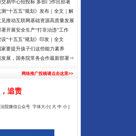
源交易中心招投标 多部门作出部署
测“十五五”规划》发布｜全文｜解
意见推动互联网基础资源高质量发展
署开展安全生产“打非治违”工作
设“十五五”规划》印发｜全文
国家要提升孩子们这些能力素养
征程丨红船起航处 潮起..
·[视频]
一首歌的时间，读懂乐至的“诗与远方”
·[视频]
从《水
能发展，国务院常务会作最新部署⇒
网络推广投稿请点击这里>>
实，追责
民法院微信公众号
字体大小[
大
中
小
]