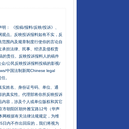
站严肃声明： 《投稿/报料/反映/投诉》、
网观点。反映投诉报料如有不实，反
法范围内及规章制度行使你的言论自
立承担法律、民事、经济及侵权责
稿的责任。反映投诉报料人的稿件
众/公民反映投诉报料投稿的影视/
s/中国法制新闻Chinese legal
让核能赋能千行百业
责任。
的真实姓名、身份证号码、单位、通
容的真实性。代理部将你所反映投诉
品内容，涉及个人或单位版权和其它
京市朝阳区朝外雅宝路12号（华声
：本网根据有关法律法规规定，为维
5日内不作出回应的，我们将视为