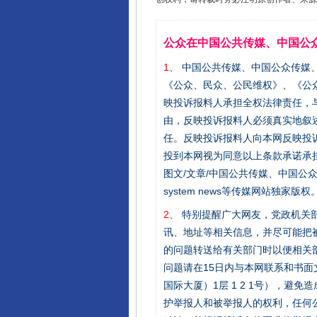
公众在中国公共传媒、中国公
1、
中国公共传媒、中国公众传媒、中国全民传
《公众、民众、公民维权》、《公
映投诉报料人承担全权法律责任，
由，反映投诉报料人必须真实地叙
任。反映投诉报料人向本网反映投
投到本网视为同意以上条款承诺承担
图文/文章/中国公共传媒、中国公众传媒、中国
东山县通报“牛蛙产品抗生素超标问
system news等传媒网站独
2、
特别提醒广大网友，党政机关部
讯、地址等相关信息，并尽可能把
的问题转送给有关部门时以便相关
问题请在15日内与本网联系和书
国际大厦）1层 1 2 1号），
护举报人和被举报人的权利，任何