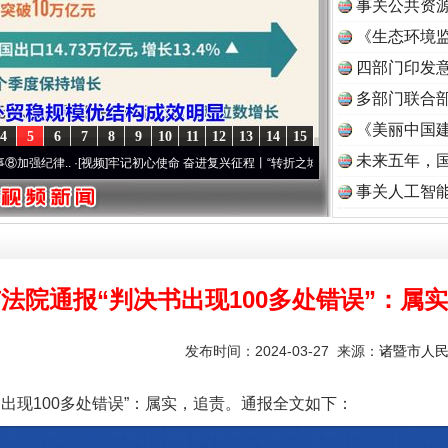
事关公共资
《生态环境监
读
四部门印发
多部门联合部
《美丽中国建
4
5
6
7
8
9
10
11
12
13
14
15
未来五年，
.
·[视频]
牢记初心使命 奋进复兴征程丨“转折之城”激荡..
·[视频]
牢记初心使命 奋进复兴
事关人工智
法院通报“判决书出现100多处错误”：属
发布时间：2024-03-27 来源：
诸暨市人
现100多处错误”：属实，追责。通报全文如下：