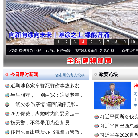
1
2
3
4
5
6
7
8
9
10
奋进复兴征程丨宝塔山下好光景..
·[视频]
因党而生 为党而战——百年“纪”事⑧加强纪律.
今日即时新闻
政要论坛
省市州负责人投稿
近期涉私家车群死群伤事故多发..
习
半生相守，一别两宽：这场老年..
工
一纸欠条伤亲情 巡回调解促和..
主
“后车司机肯定在骂我”
全民健身
26万保费，离婚时为何要分走一..
习近平同斯洛伐
杨天誉，不得录用为公务员
习近平同巴西总
传销头目出狱后办书院暴力管教..
习近平在2026