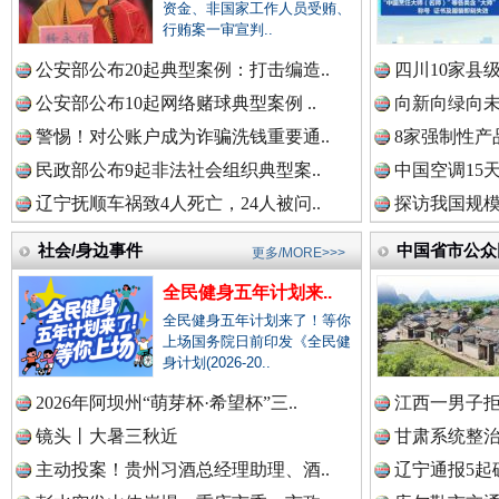
资金、非国家工作人员受贿、
行贿案一审宣判..
中国公众新闻网.
公安部公布20起典型案例：打击编造..
四川10家县
公安部公布10起网络赌球典型案例 ..
向新向绿向未
警惕！对公账户成为诈骗洗钱重要通..
8家强制性产
中国公民新闻网.
民政部公布9起非法社会组织典型案..
中国空调15
辽宁抚顺车祸致4人死亡，24人被问..
探访我国规模
社会/身边事件
中国省市公众
更多/MORE>>>
春天里的科技盛宴
中国公共新闻网.
全民健身五年计划来..
全民健身五年计划来了！等你
上场国务院日前印发《全民健
身计划(2026-20..
中国法制新闻网.
2026年阿坝州“萌芽杯·希望杯”三..
江西一男子拒
镜头丨大暑三秋近
甘肃系统整治
主动投案！贵州习酒总经理助理、酒..
辽宁通报5起
中国法治新闻网.