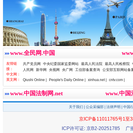
雄关漫道展新颜
“
www.全民网.中国
ww
友情链
共产党员网
中央纪委国家监委网站
最高人民法院
最高人民检察院
接：
人民网
新华网
央视网
央广网
工信部备案查询
公安部互联网站备
中文网：
英文网：
Qiushi Online |
People's Daily Online |
xinhua.net |
cntv.com |
www.中国法制网.net
www.中
关于我们
|
公众采编部
|
法律声明
| 中国
衣柜里的秘密
高速路上
京ICP备11011765号1至3
ICP许可证: 京B2-20251785
广