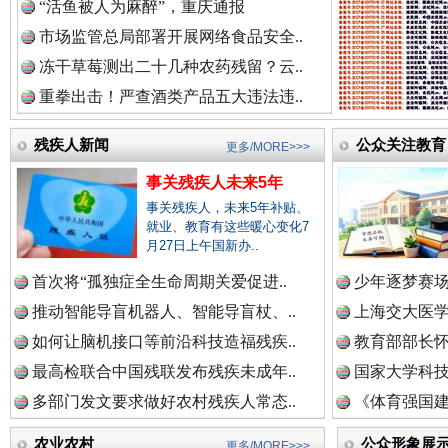
“活鱼被人为麻醉”，重庆通报
市场监管总局部署开展网络食品安全..
冻干草莓测出二十几种农药残留？云..
重拳出击！严查酒类产品五大违法违..
残疾人新闻
公众关注教育
更多/MORE>>>
事关残疾人未来5年
事关残疾人，未来5年补贴、
三年瞒报超千万 隐匿收入偷税被查处..
就业、教育有这些暖心变化7
月27日上午国新办..
首次将“孤独症全生命周期关爱促进..
少年逐梦赛场
推动智能导盲机器人、智能导盲杖、..
上海交大医
如何让脑机接口等前沿科技造福残疾..
教育部部长怀
最高检联合中国残联发布残疾未成年..
国家大学科技
多部门发文要求做好农村残疾人常态..
《体育强国建
农业农村
公众形象展
更多/MORE>>>