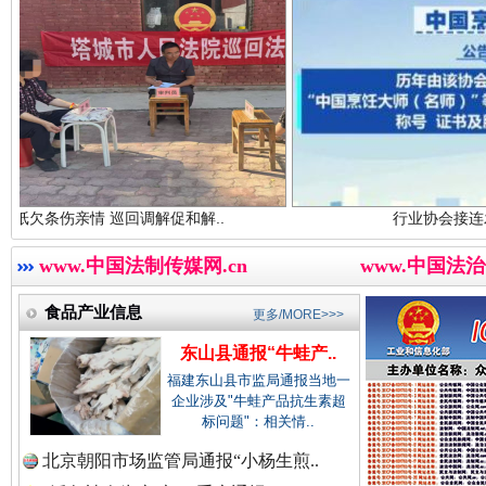
中国农业新闻网.
中国视频新闻网.
世界屋脊 天路回响
永
中国廉政法纪网.
 巡回调解促和解..
行业协会接连发公告
www.中国法制传媒网.cn
www.中国法治
食品产业信息
更多/MORE>>>
中国律师在线.中
东山县通报“牛蛙产..
福建东山县市监局通报当地一
企业涉及"牛蛙产品抗生素超
中国参政网.中
标问题"：相关情..
红船起航处 潮起向未来
广州首
北京朝阳市场监管局通报“小杨生煎..