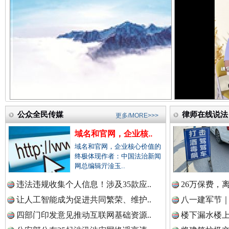
中国法院新闻网.
祁连巍巍树丰碑
高回报
中国检察新闻网.
中国医药新闻网.
公众全民传媒
律师在线说法
更多/MORE>>>
域名和官网，企业核..
中国企业新闻网.
域名和官网，企业核心价值的
终极体现作者：中国法治新闻
网总编辑亓淦玉..
一枚“钉子”竟然扎入要害部门
违法违规收集个人信息！涉及35款应..
26万保费，
中国农业新闻网.
让人工智能成为促进共同繁荣、维护..
八一建军节｜
四部门印发意见推动互联网基础资源..
楼下漏水楼上