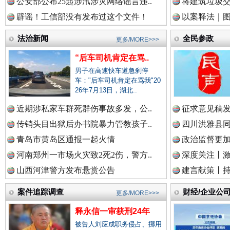
公安部公布25起涉汛涉灾网络谣言违..
将建筑垃圾
中国视频新闻网.
辟谣！工信部没有发布过这个文件！
以案释法｜图“
法治新闻
全民参政
更多/MORE>>>
“后车司机肯定在骂..
中国廉政法纪网.
男子在高速快车道急刹停
雄关漫道展新颜
“
车："后车司机肯定在骂我"20
26年7月13日，湖北..
近期涉私家车群死群伤事故多发，公..
征求意见稿发
中国律师在线.中
传销头目出狱后办书院暴力管教孩子..
四川洪雅县同
青岛市黄岛区通报一起火情
政治监督更
河南郑州一市场火灾致2死2伤，警方..
深度关注丨
中国参政网.中
山西河津警方发布悬赏公告
建言献策丨持
案件追踪调查
财经/企业公
更多/MORE>>>
中国全民新闻网.
释永信一审获刑24年
衣柜里的秘密
高速路上
被告人刘应成职务侵占、挪用