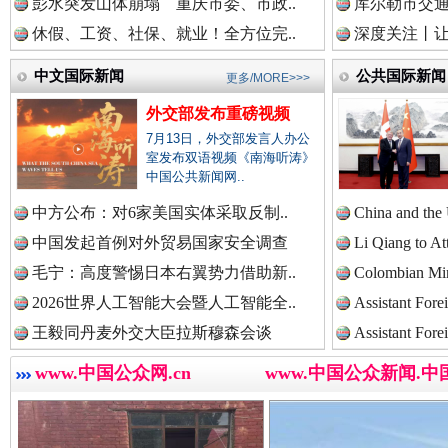
彭水突发山体崩塌 重庆市委、市政..
库尔勒市交通
休假、工资、社保、就业！全方位完..
深度关注丨让
巳巳如意，开工大吉！
三轮上
中文国际新闻
公共国际新闻
中国法院新闻网.
更多/MORE>>>
外交部发布重磅视频
7月13日，外交部发言人办公
室发布双语视频《南海听涛》
中国检察新闻网.
中国公共新闻网..
中方公布：对6家美国实体采取反制..
China and the
中国发起首例对外贸易国家安全调查
Li Qiang to At
中国医药新闻网.
毛宁：高度警惕日本右翼势力借助新..
Colombian Mini
2026世界人工智能大会暨人工智能全..
Assistant Fore
“后车司机肯定在骂我”
全民健身
王毅同丹麦外交大臣拉斯穆森会谈
Assistant Fore
中国企业新闻网.
www.中国公众网.cn
www.中国公众新闻.中