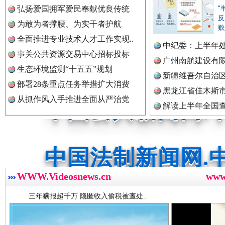
弘扬爱国拥军爱民奉献优良传统
"
反
为敢为者撑腰、为实干者护航
败
中国公民新闻网.
全面推进专业技术人才工作实现..
中纪委：上半年处
事关公共资源交易中心招标投标
广州南航建设有
生态环境监测“十五五”规划
新疆维吾尔自治
中国公共新闻网.
部署28条重点任务举措扩大消费
黑龙江省佳木斯
从抓作风入手推进全面从严治党
解读上半年全国
数据
中国法制新闻网.
三年瞒报超千万 隐匿收入偷税被查处..
WWW.Videosnews.cn
中国法治新闻网.
ww