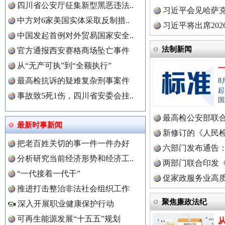
四川省公安厅征集新型黑恶违法..
理高级..
习近平会见哈萨
中方对6家美国实体采取反制措..
习近平将出席20
中国发起首例对外贸易国家安全..
球治理..
法制新闻
官方通报西安赛格商场坠亡事件
从“无产可执”到“全额执行”
最高检抗诉的疑难复杂刑事案件
8
世界屋脊 天路回响
永
起
事故致5死1伤，四川省安委会挂..
国
最高检公安部联
最新时事新闻
周岁未..
新修订的《人民
把老百姓关切的事一件一件办好
布
六部门发布通告
分析研究当前经济形势和经济工..
中国全民新闻网.
两部门联合印发
“一代接着一代干”
定》
促家政服务业高质
推进打击整治非法社会组织工作
聚焦廉政法纪
深入开展职业健康保护行动
中国公众新闻网.
可再生能源发展“十五五”规划
红船起航处 潮起向未来
广州首