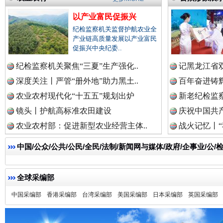
以产业富民促振兴
祁连巍巍树丰碑
高回报
纪检监察机关监督护航农业全
产业链高质量发展以产业富民
促振兴中央纪委..
纪检监察机关聚焦“三夏”生产强化..
记黑龙江省双
深度关注丨严管“册外地”助力黑土..
百年奋进铸辉
农业农村现代化“十五五”规划出炉
新老纪检监察
镜头丨护航高标准农田建设
庆祝中国共产
农业农村部：促进新型农业经营主体..
战火记忆丨“
中国/公众/公共/公民/全民/法制/新闻网与媒体/政府/企事业/
一枚“钉子”竟然扎入要害部门
全球采编部
中国采编部
香港采编部
台湾采编部
美国采编部
日本采编部
英国采编部